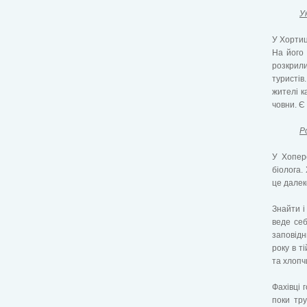
У
У Хортиц
На його 
розкрили
туристів
жителі к
човни. Є
Р
У Хоперс
біолога.
це далек
Знайти і
веде себ
заповідн
року в т
та хлопч
Фахівці 
поки тру