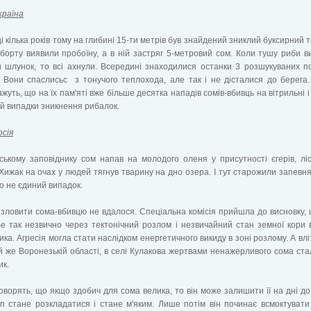
країна
і кілька років тому на глибині 15-ти метрів був знайдений зниклий буксирний т
борту виявили пробоїну, а в ній застряг 5-метровий сом. Коли тушу риби в
 шлунок, то всі ахнули. Всередині знаходилися останки 3 розшукуваних п
. Вони спаслисьс з тонучого теплохода, але так і не дісталися до берега.
ажуть, що на їх пам'яті вже більше десятка нападів сомів-вбивць на вітрильні і
 й випадки зникнення рибалок.
осія
ькому заповіднику сом напав на молодого оленя у присутності єгерів, лі
 Хижак на очах у людей тягнув тварину на дно озера. І тут старожили запевн
о не єдиний випадок.
 зловити сома-вбивцю не вдалося. Спеціальна комісія прийшла до висновку,
е так незвично через тектонічний розлом і незвичайний стан земної кори 
ика. Агресія могла стати наслідком енергетичного викиду в зоні розлому. А влі
ій же Воронезькій області, в селі Кулакова жертвами ненажерливого сома ста
ик.
говорять, що якщо здобич для сома велика, то він може залишити її на дні до 
п стане розкладатися і стане м'яким. Лише потім він починає всмоктуват