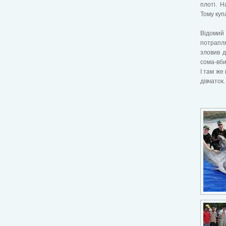
плоті. Н
Тому куп
Відомий 
потрапля
зловив д
сома-вбив
І там же
дівчаток.