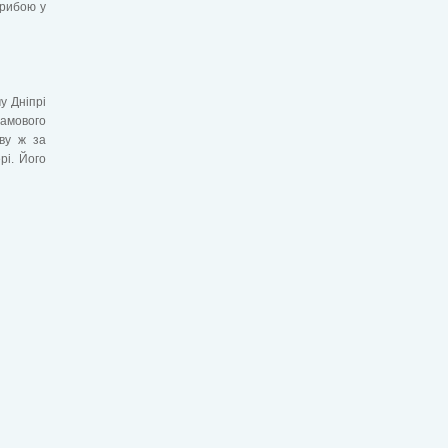
 рибою у
у Дніпрі
рамового
ову ж за
рі. Його