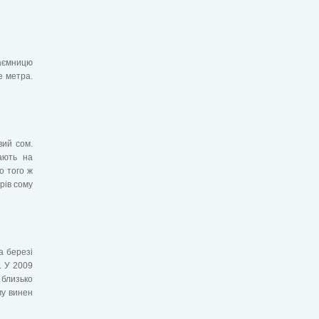
аємницю
е метра.
вий сом.
ають на
о того ж
рів сому
а березі
. У 2009
близько
му винен