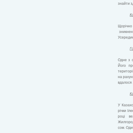
знайти з
К
Щорічно
зникнень
Усередин
Г
Одне з о
Його пр
територі
на рахун
вдалося 
К
У Казахс
річки Іл
році ве
Жилгород
сом. Оди