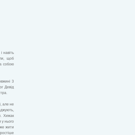
і навіть
ли, щоб
за собою
овжині 3
ог Девід
етра.
, але не
рджують,
и. Хижак
 у нього
оже жити
простіше