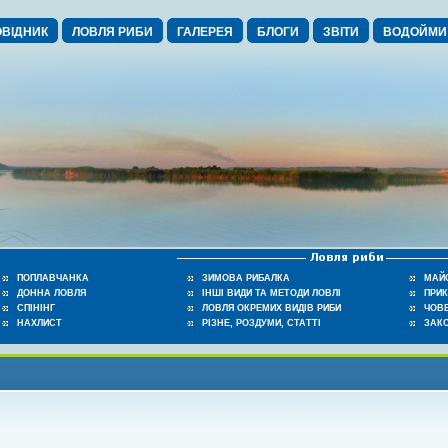
ВІДНИК
ЛОВЛЯ РИБИ
ГАЛЕРЕЯ
БЛОГИ
ЗВІТИ
ВОДОЙМИ
ПОПЛАВЧАНКА
ЗИМОВА РИБАЛКА
МАЙ
ДОННА ЛОВЛЯ
ІНШІ ВИДИ ТА МЕТОДИ ЛОВЛІ
ПРИ
СПІНІНГ
ЛОВЛЯ ОКРЕМИХ ВИДІВ РИБИ
ЧОВЕ
НАХЛИСТ
РІЗНЕ, РОЗДУМИ, СТАТТІ
ЗАК