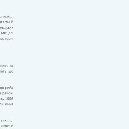
еплохід.
итягли й
ольських
 Місцеві
 моторні
сника та
яють, що
 що риба
в районі
тку 1996
ли жінка
тих пір,
и шматки