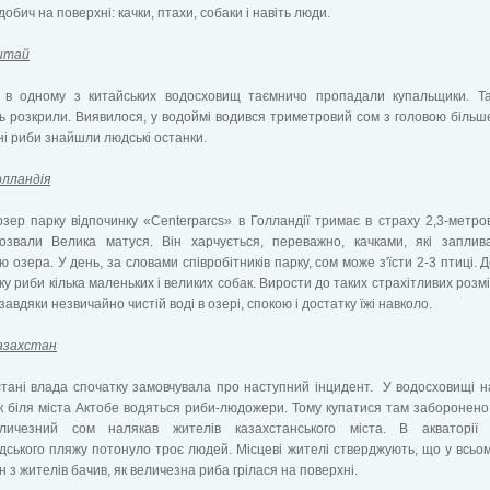
добич на поверхні: качки, птахи, собаки і навіть люди.
итай
 в одному з китайських водосховищ таємничо пропадали купальщики. Т
 розкрили. Виявилося, у водоймі водився триметровий сом з головою більш
і риби знайшли людські останки.
олландія
зер парку відпочинку «Centerparcs» в Голландії тримає в страху 2,3-метро
озвали Велика матуся. Він харчується, переважно, качками, які заплив
ю озера. У день, за словами співробітників парку, сом може з'їсти 2-3 птиці. Д
ку риби кілька маленьких і великих собак. Вирости до таких страхітливих розмі
завдяки незвичайно чистій воді в озері, спокою і достатку їжі навколо.
азахстан
тані влада спочатку замовчувала про наступний інцидент. У водосховищі н
ек біля міста Актобе водяться риби-людожери. Тому купатися там заборонено
личезний сом налякав жителів казахстанського міста. В акваторії 
ського пляжу потонуло троє людей. Місцеві жителі стверджують, що у всьо
н з жителів бачив, як величезна риба грілася на поверхні.