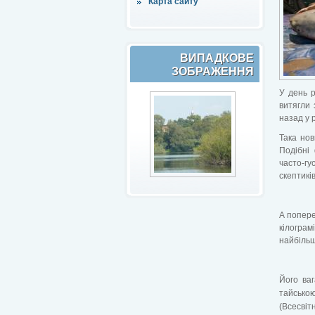
Карта сайту
ВИПАДКОВЕ
ЗОБРАЖЕННЯ
У день р
витягли 
назад у р
Така нов
Подібні
часто-г
скептикі
А попере
кілограм
найбільш
Його ваг
тайсько
(Всесвіт