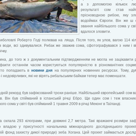
а з допомогою кількох л
результаті сом став най
прісноводною рибою, яку зл
водоймах Європи. Він же ш 
звання найбільшого сома у світ
вдалося зловити.
иболовлі Роберто Годі полював на ляща. Після того, як улов, вагою 114 кіл
з води, всі здивувалися. Рибак же зважив сома, сфотографувався з ним і в
ічку.
ина, до того ж з документальним підтвердженням не могла не зацікавити 
 факти останнім часом користуються популярністю в різноманітних соцм
усто попадають в
новини дня
на популярних новинних ресурсах. Тому, ду
в і недовірливих, які не вірять рибальським байкам тепер має поменшати.
дній рекорд був зафіксований трохи раніше. Найбільший європейський сом в
ів. Він був спійманий в іспанській річці Ебро. Ще один сом і теж власни
ого сома у світі був спійманий 1 травня 2009 в річці Меконг в Таїланді.
а склала 293 кілограми, при довжині 2,7 метра. Такі вражаючі розміри заф
ю владою у присутності начальника міжнародного дослідницького прое
ній фонд захисту дикої природи) зеба Хогана. Цей проект займається досл