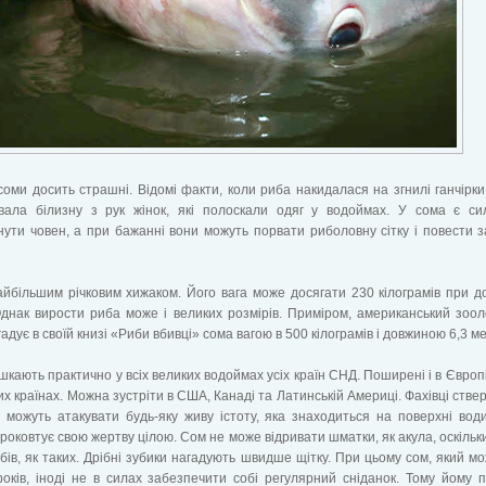
соми досить страшні. Відомі факти, коли риба накидалася на згнилі ганчірки 
вала білизну з рук жінок, які полоскали одяг у водоймах. У сома є си
ути човен, а при бажанні вони можуть порвати риболовну сітку і повести 
йбільшим річковим хижаком. Його вага може досягати 230 кілограмів при д
днак вирости риба може і великих розмірів. Приміром, американський зоол
гадує в своїй книзі «Риби вбивці» сома вагою в 500 кілограмів і довжиною 6,3 м
кають практично у всіх великих водоймах усіх країн СНД. Поширені і в Європі
них країнах. Можна зустріти в США, Канаді та Латинській Америці. Фахівці стве
можуть атакувати будь-яку живу істоту, яка знаходиться на поверхні вод
роковтує свою жертву цілою. Сом не може відривати шматки, як акула, оскільки
бів, як таких. Дрібні зубики нагадують швидше щітку. При цьому сом, який м
оків, іноді не в силах забезпечити собі регулярний сніданок. Тому йому 