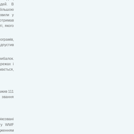
юдей. В
більшою
овили у
отримав
і, якого
ограмів,
ідпустив
рибалок.
ережах і
мається,
ажив 111
к звання
іксовані
кту WWF
ідженням