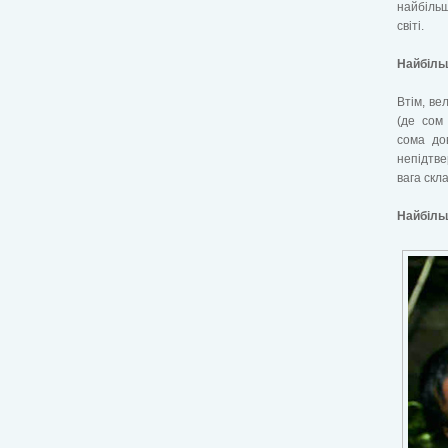
найбільш
світі.
Найбільш
Втім, ве
(де сом
сома до
непідтве
вага скла
Найбіль