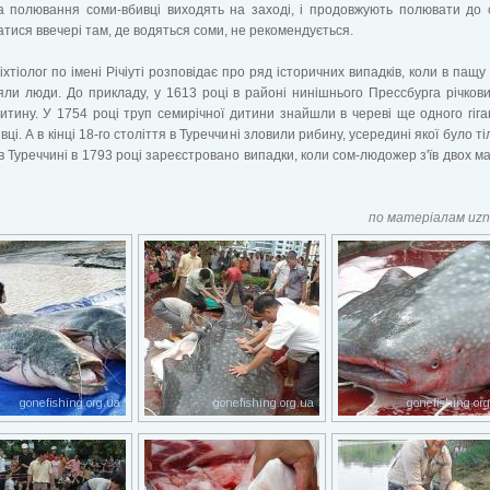
а полювання соми-вбивці виходять на заході, і продовжують полювати до с
атися ввечері там, де водяться соми, не рекомендується.
іхтіолог по імені Річіуті розповідає про ряд історичних випадків, коли в пащу
ли люди. До прикладу, у 1613 році в районі нинішнього Прессбурга річков
итину. У 1754 році труп семирічної дитини знайшли в череві ще одного гіга
ці. А в кінці 18-го століття в Туреччині зловили рибину, усередині якої було ті
 в Туреччині в 1793 році зареєстровано випадки, коли сом-людожер з'їв двох м
по матеріалам uzn