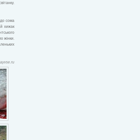
вітанку.
 до сома
ий хижак
нтського
ло жінки.
аленьких
ayvse.ru