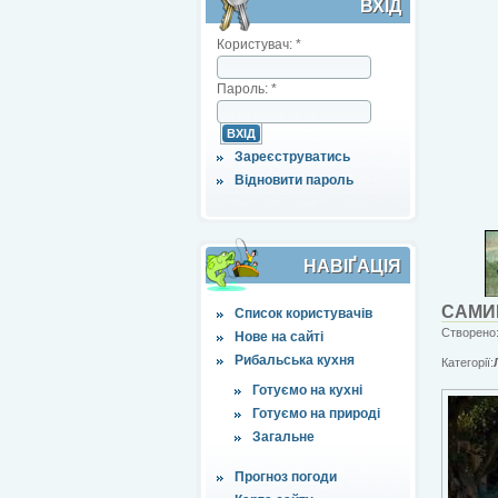
ВХІД
Користувач:
*
Пароль:
*
Зареєструватись
Відновити пароль
НАВІҐАЦІЯ
САМИ
Список користувачів
Створено:
Нове на сайті
Рибальська кухня
Категорії:
Готуємо на кухні
Готуємо на природі
Загальне
Прогноз погоди