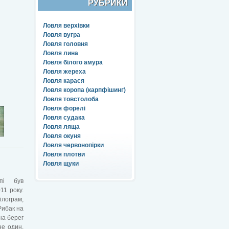
РУБРИКИ
Ловля верхівки
Ловля вугра
Ловля головня
Ловля лина
Ловля білого амура
Ловля жереха
Ловля карася
Ловля коропа (карпфішинг)
Ловля товстолоба
Ловля форелі
Ловля судака
Ловля ляща
Ловля окуня
Ловля червонопірки
Ловля плотви
Ловля щуки
пі був
11 року.
лограм,
Рибак на
на берег
не один,