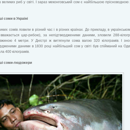
 великих риб у світі. І зараз меконговський сом є найбільшою прісноводною
і соми в Україні
ликих сомів ловили в різний час і в різних країнах. До прикладу, в українськом
 вважається цар-рибою), за непідтвердженими даними, зловили 288-кілог
вжиною 4 метри. У Дністрі ж витягнули сома вагою 320 кілограмів. І зн
рдженими даними в 1830 році найбільший сом у світі був спійманий на Оде
ла 400 кілограмів.
ші соми-людожери