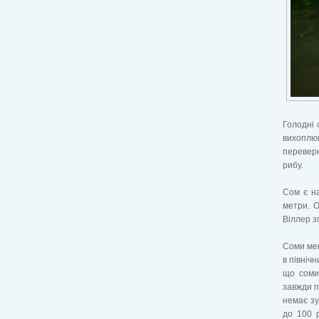
Голодні 
вихоплю
переверн
рибу.
Сом є на
метри. О
Віллер з
Соми меш
в північ
що соми 
завжди п
немає зу
до 100 р