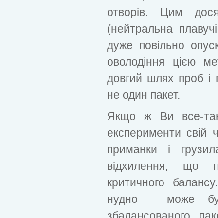
отворів. Цим дося
(нейтральна плавучі
дуже повільно опус
оволодіння цією м
довгий шлях проб і 
не один пакет.
Якщо ж Ви все-так
експерименти свій ч
приманки і грузил
відхилення, що 
критичного баланс
нудно - може бут
збалансованого па