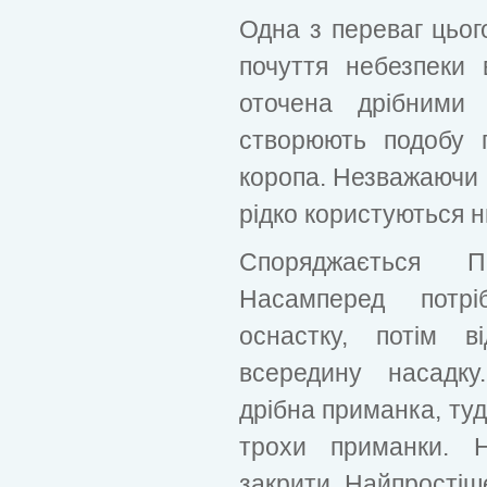
Одна з переваг цього
почуття небезпеки 
оточена дрібними
створюють подобу 
коропа. Незважаючи 
рідко користуються н
Споряджається П
Насамперед потрі
оснастку, потім в
всередину насадку
дрібна приманка, туд
трохи приманки. 
закрити. Найпростіш