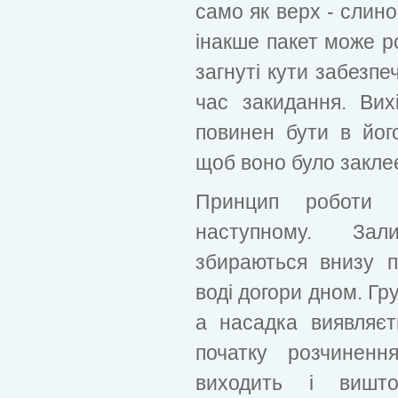
само як верх - слино
інакше пакет може ро
загнуті кути забезпе
час закидання. Вих
повинен бути в йог
щоб воно було закле
Принцип роботи 
наступному. Зал
збираються внизу п
воді догори дном. Гр
а насадка виявляєт
початку розчиненн
виходить і вишт