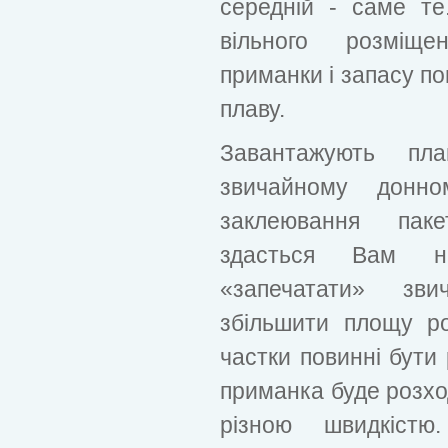
середній - саме те
вільного розміще
приманки і запасу по
плаву.
Завантажують пла
звичайному донн
заклеювання пак
здасться Вам не
«запечатати» зв
збільшити площу ро
частки повинні бути 
приманка буде розход
різною швидкіст