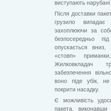
виступають нарубані
Після доставки пакет
грузило випадає
захоплюючи за соб
безпосередньо пі
опускається вниз,
«стовп» приманк
Жилковкладач т
забезпечення вільн
воно піде убік, н
покрити насадку.
Є можливість удос
пакета, виконавши