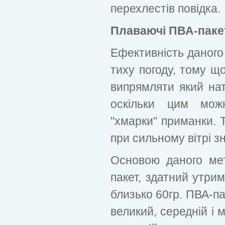
перехлестів повідка.
Плаваючі ПВА-паке
Ефективність даного
тиху погоду, тому що
випрямляти який на
оскільки цим мож
"хмарки" приманки. Т
при сильному вітрі з
Основою даного ме
пакет, здатний утри
близько 60гр. ПВА-па
великий, середній і 