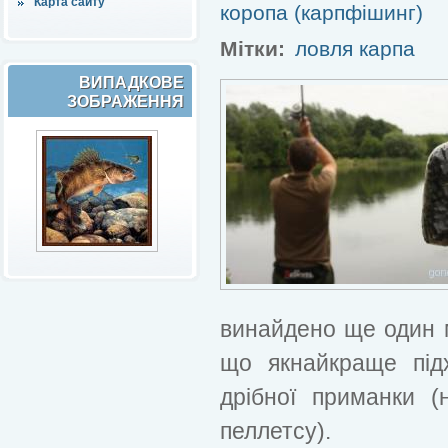
Карта сайту
коропа (карпфішинг)
Мітки:
ловля карпа
ВИПАДКОВЕ
ЗОБРАЖЕННЯ
винайдено ще один м
що якнайкраще під
дрібної приманки (
пеллетсу).