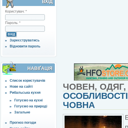
ВХІД
Користувач:
*
Пароль:
*
Зареєструватись
Відновити пароль
НАВІҐАЦІЯ
Список користувачів
ЧОВЕН, ОДЯГ,
Нове на сайті
Рибальська кухня
ОСОБЛИВОСТІ
Готуємо на кухні
ЧОВНА
Готуємо на природі
Загальне
Прогноз погоди