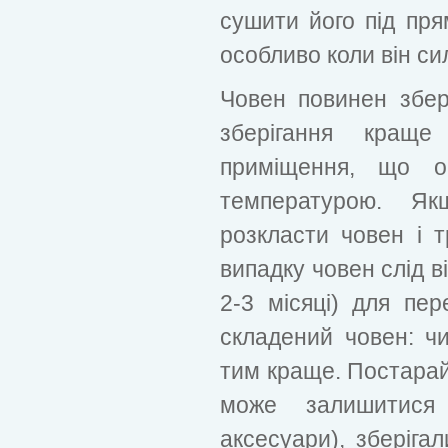
сушити його під пр
особливо коли він си
Човен повинен збер
зберігання краще
приміщення, що об
температурою. Я
розкласти човен і 
випадку човен слід в
2-3 місяці) для пер
складений човен: ч
тим краще. Постарайт
може залишитися
аксесуари), зберіга