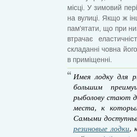
місці. У зимовий пе
на вулиці. Якщо ж ін
пам'ятати, що при н
втрачає еластичніс
складанні човна його
в приміщенні.
Имея лодку для р
большим преиму
рыболову стают д
места, к которы
Самыми доступным
резиновые лодки
,