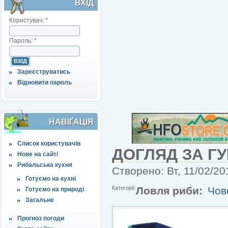
ВХІД
Користувач:
*
Пароль:
*
Зареєструватись
Відновити пароль
НАВІҐАЦІЯ
Список користувачів
ДОГЛЯД ЗА Г
Нове на сайті
Рибальська кухня
Створено: Вт, 11/02/20
Готуємо на кухні
Категорії:
Ловля риби:
Чов
Готуємо на природі
Загальне
Прогноз погоди