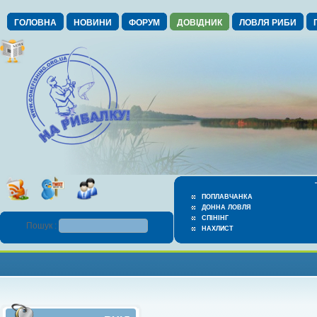
ГОЛОВНА
НОВИНИ
ФОРУМ
ДОВІДНИК
ЛОВЛЯ РИБИ
ПОПЛАВЧАНКА
ДОННА ЛОВЛЯ
СПІНІНГ
Пошук :
НАХЛИСТ