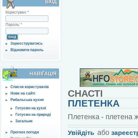
ВХІД
Користувач:
*
Пароль:
*
Зареєструватись
Відновити пароль
НАВІҐАЦІЯ
Список користувачів
СНАСТІ
Нове на сайті
Рибальська кухня
ПЛЕТЕНКА
Готуємо на кухні
Готуємо на природі
Плетенка - плетена ж
Загальне
або
Увійдіть
зареєст
Прогноз погоди