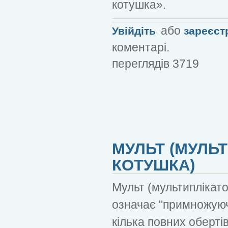
котушка».
або
Увійдіть
зареєст
коментарі.
переглядів 3719
МУЛЬТ (МУЛЬ
КОТУШКА)
Мульт (мультиплікато
означає "примножуюч
кілька повних обертів