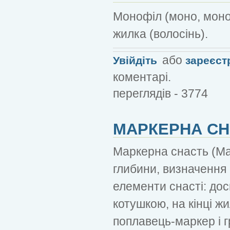
Монофіл (моно, моно
жилка (волосінь).
або
Увійдіть
зареєст
коментарі.
переглядів - 3774
МАРКЕРНА СН
Маркерна снасть (Ма
глибини, визначення
елементи снасті: до
котушкою, на кінці ж
поплавець-маркер і г