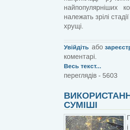
найпопулярніших к
належать зрілі стадії
хрущі.
або
Увійдіть
зареєст
коментарі.
Весь текст...
переглядів - 5603
ВИКОРИСТАНН
СУМІШІ