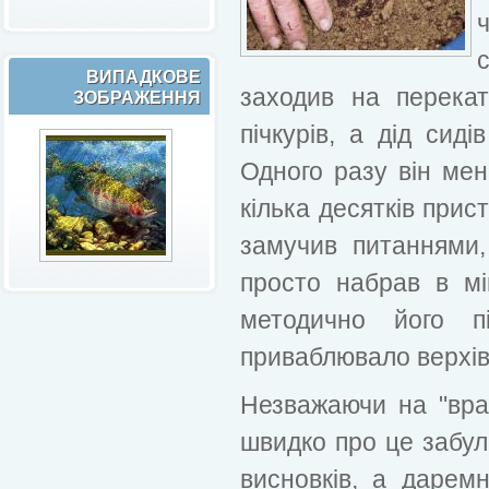
ВИПАДКОВЕ
заходив на перека
ЗОБРАЖЕННЯ
пічкурів, а дід сид
Одного разу він мен
кілька десятків прис
замучив питаннями,
просто набрав в міш
методично його п
приваблювало верхів
Незважаючи на "вража
швидко про це забул
висновків, а дарем