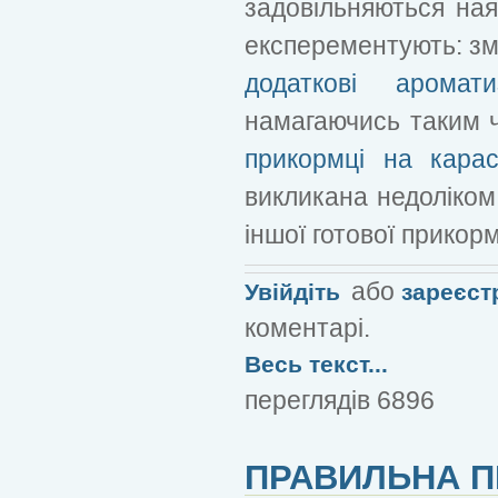
задовільняються ная
експерементують: зм
додаткові аромати
намагаючись таким 
прикормці на кара
викликана недоліком
іншої готової прикор
або
Увійдіть
зареєст
коментарі.
Весь текст...
переглядів 6896
ПРАВИЛЬНА П