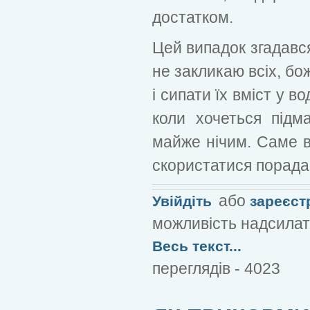
достатком.
Цей випадок згадався
не закликаю всіх, бо
і сипати їх вміст у во
коли хочеться підм
майже нічим. Саме в
скористатися порадами
або
Увійдіть
зареєст
можливість надсилат
Весь текст...
переглядів - 4023