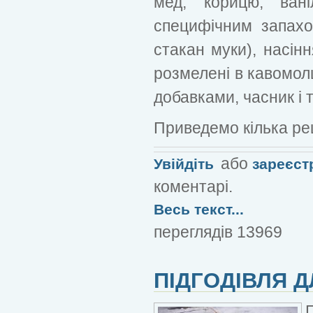
мед, корицю, вані
специфічним запахо
стакан муки), насін
розмелені в кавомолц
добавками, часник і т
Приведемо кілька рец
або
Увійдіть
зареєст
коментарі.
Весь текст...
переглядів 13969
ПІДГОДІВЛЯ 