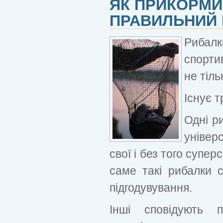
ЯК ПРИКОРМИ
ПРАВИЛЬНИЙ П
Рибал
спорти
не тіль
Існує т
Одні р
універ
свої і без того супе
саме такі рибалки 
підгодувування.
Інші сповідують 