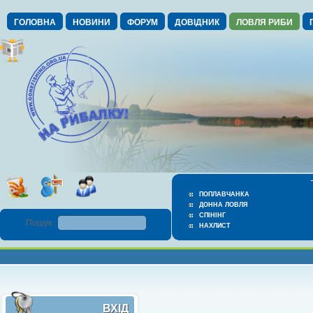
ГОЛОВНА
НОВИНИ
ФОРУМ
ДОВІДНИК
ЛОВЛЯ РИБИ
ПОПЛАВЧАНКА
ДОННА ЛОВЛЯ
СПІНІНГ
Пошук :
НАХЛИСТ
ВХІД