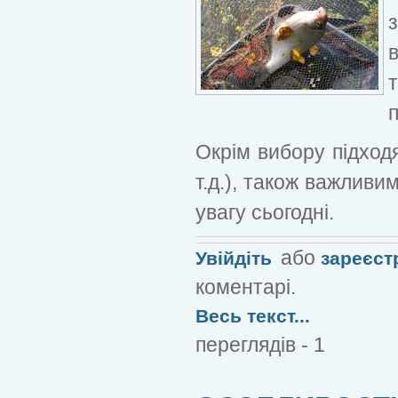
з
в
Окрім вибору підходя
т.д.), також важливи
увагу сьогодні.
або
Увійдіть
зареєст
коментарі.
Весь текст...
переглядів - 1