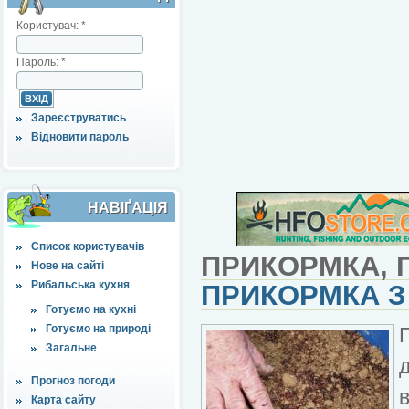
Користувач:
*
Пароль:
*
Зареєструватись
Відновити пароль
НАВІҐАЦІЯ
Список користувачів
ПРИКОРМКА, 
Нове на сайті
Рибальська кухня
ПРИКОРМКА З
Готуємо на кухні
Готуємо на природі
Загальне
Прогноз погоди
Карта сайту