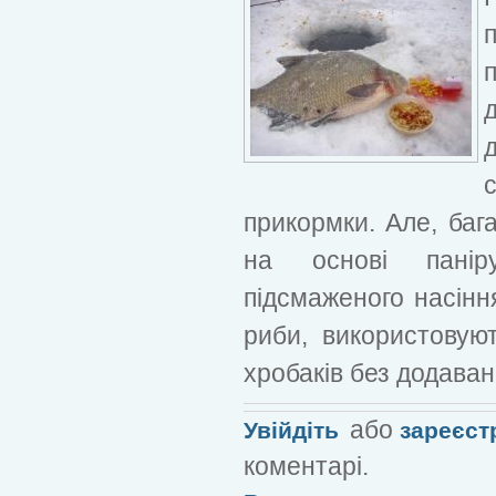
прикормки. Але, баг
на основі паніру
підсмаженого насінн
риби, використовую
хробаків без додава
або
Увійдіть
зареєст
коментарі.