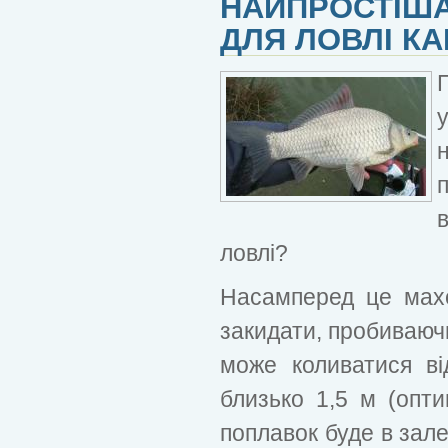
НАЙПРОСТІША
ДЛЯ ЛОВЛІ К
ловлі?
Насамперед це мах
закидати, пробиваючи
може коливатися ві
близько 1,5 м (опт
поплавок буде в зале