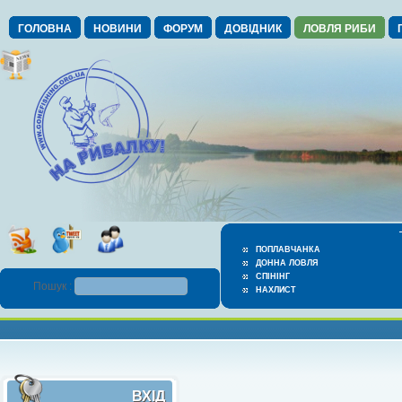
ГОЛОВНА
НОВИНИ
ФОРУМ
ДОВІДНИК
ЛОВЛЯ РИБИ
ПОПЛАВЧАНКА
ДОННА ЛОВЛЯ
СПІНІНГ
Пошук :
НАХЛИСТ
ВХІД