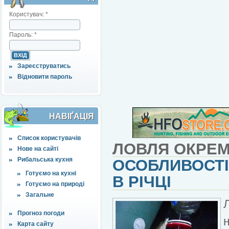
Користувач:
*
Пароль:
*
Зареєструватись
Відновити пароль
НАВІҐАЦІЯ
Список користувачів
ЛОВЛЯ ОКРЕМ
Нове на сайті
Рибальська кухня
ОСОБЛИВОСТІ
Готуємо на кухні
В РІЧЦІ
Готуємо на природі
Загальне
Прогноз погоди
Карта сайту