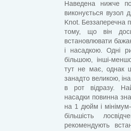
Наведена нижче пос
виконується вузол д
Knot. Беззаперечна п
тому, що він дос
встановлювати бажан
і насадкою. Одні р
більшою, інші-менш
тут не має, однак 
занадто великою, іна
в рот відразу. На
насадки повинна зна
на 1 дюйм і мініму
більшість лосвідч
рекомендують вста