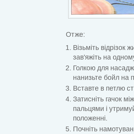
Отже:
Візьміть відрізок 
зав'яжіть на одному
Голкою для насаджу
нанизьте бойл на п
Вставте в петлю с
Затисніть гачок мі
пальцями і утриму
положенні.
Почніть намотуван