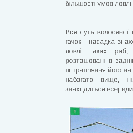
більшості умов ловлі
Вся суть волосяної 
гачок і насадка знах
ловлі таких риб,
розташовані в задній
потрапляння його на
набагато вище, н
знаходиться всереди