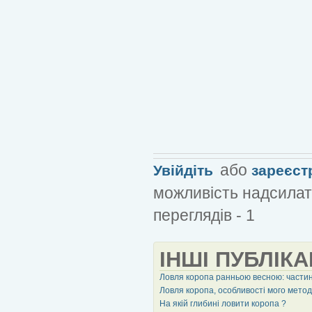
або
Увійдіть
зареєст
можливість надсилат
переглядів - 1
ІНШІ ПУБЛІКА
Ловля коропа ранньою весною: части
Ловля коропа, особливості мого мето
На якій глибині ловити коропа ?