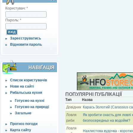
Користувач:
*
Пароль:
*
Зареєструватись
Відновити пароль
НАВІҐАЦІЯ
Список користувачів
Нове на сайті
Рибальська кухня
ПОПУЛЯРНІ ПУБЛІКАЦІЇ
Тип
Назва
Готуємо на кухні
Готуємо на природі
Довідник
Карась Золотий (Carassius ca
Загальне
Ловля
Як зробити снасть для ловлі 
риби
безпосередньо на водоймі?
Прогноз погоди
Ловля
Карта сайту
Нахлистова вудочка - коротк