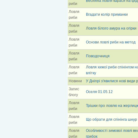
Весняна ловля карася на фі
риби
Ловля
Вгадати колір приманки
риби
Ловля
Ловля білого амура на огірки
риби
Ловля
Основи ловлі риби на метод
риби
Ловля
Поводочниця
риби
Ловля
Ловля хижої риби спінінгом 
риби
влітку
Новини
У Дніпрі з'явилися нові види 
Запис
Оселя 01.05.12
блогу
Ловля
Трішки про ловлю на жерлиц
риби
Ловля
Що обрати для спінінга шнур
риби
Ловля
Особливості зимової ловлі ве
риби
грибок