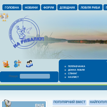
ГОЛОВНА
НОВИНИ
ФОРУМ
ДОВІДНИК
ЛОВЛЯ РИБИ
ПОПЛАВЧАНКА
ДОННА ЛОВЛЯ
СПІНІНГ
Пошук :
НАХЛИСТ
ПОПУЛЯРНИЙ ВМІСТ
НАЙПОПУЛ
ВХІД