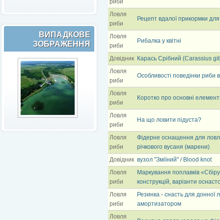
риби
Ловля
Рецепт вдалої прикормки для 
риби
ВИПАДКОВЕ
Ловля
Рибалка у квітні
ЗОБРАЖЕННЯ
риби
Довідник
Карась Срібний (Carassius gib
Ловля
Особливості поведінки риби 
риби
Ловля
Коротко про основні елемент
риби
Ловля
На що ловити підуста?
риби
Ловля
Фідерне оснащення для ловлі
риби
річкового вусаня (марени)
Довідник
вузол "Зміїний" / Blood knot
Ловля
Маркування поплавків «Сбіру
риби
конструкцій, варіанти оснасто
Ловля
Резинка - cнасть для донної 
риби
амортизатором
Ловля