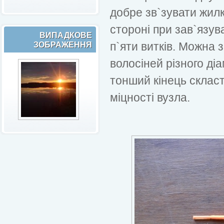
добре зв`зувати жилк
стороні при зав`язу
ВИПАДКОВЕ
п`яти витків. Можна 
ЗОБРАЖЕННЯ
волосіней різного ді
тонший кінець склас
міцності вузла.