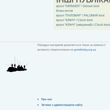
вузол "GRINNER" / Grinner knot
Бічна петля
вузол "ПАЛОМАР" / PALOMAR knot
вузол "КЛІНЧ" / Clinch knot
вузол "КЛІНЧ" (зміцнений) / Clinch knot
Передрук матеріалів дозволяється тільки за наявності
активного гіперпосилання на
gonefishing.org.ua
Про нас
Зв'язок з адміністрацією сайту