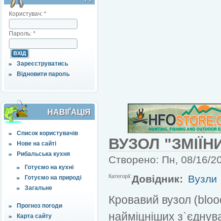
Користувач:
*
Пароль:
*
Зареєструватись
Відновити пароль
НАВІҐАЦІЯ
Список користувачів
ВУЗОЛ "ЗМІЇН
Нове на сайті
Рибальська кухня
Створено: Пн, 08/16/20
Готуємо на кухні
Категорії:
Довідник:
Вузли
Готуємо на природі
Загальне
Кровавий вузол (blood
Прогноз погоди
найміцніших з`єднув
Карта сайту