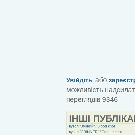
або
Увійдіть
зареєст
можливість надсилат
переглядів 9346
ІНШІ ПУБЛІКА
вузол "Зміїний" / Blood knot
вузол "GRINNER" / Grinner knot