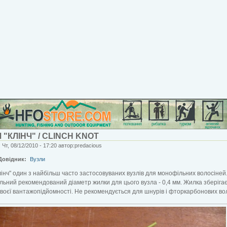
 "КЛІНЧ" / CLINCH KNOT
 Чт, 08/12/2010 - 17:20 автор:predacious
Довідник:
Вузли
лінч" один з найбільш часто застосовуваних вузлів для монофільних волосіней
ьний рекомендований діаметр жилки для цього вузла - 0,4 мм. Жилка зберігає 
воєї вантажопідйомності. Не рекомендується для шнурів і фторкарбонових во