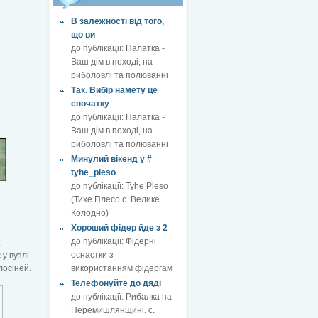
В залежності від того,
що ви
до публікації:
Палатка -
Ваш дім в поході, на
риболовлі та полюванні
Так. Вибір намету це
спочатку
до публікації:
Палатка -
Ваш дім в поході, на
риболовлі та полюванні
Минулий вікенд у #
tyhe_pleso
до публікації:
Tyhe Pleso
(Тихе Плесо с. Велике
Колодно)
Хороший фідер йде з 2
до публікації:
Фідерні
.
оснастки з
у вузлі
лосіней.
використанням фідергам
Телефонуйте до дяді
до публікації:
Рибалка на
Перемишлянщині. с.