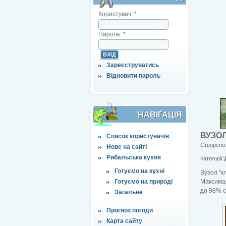
Користувач:
*
Пароль:
*
Зареєструватись
Відновити пароль
НАВІҐАЦІЯ
ВУЗОЛ
Список користувачів
Створено:
Нове на сайті
Рибальська кухня
Категорії:
Готуємо на кухні
Вузол "к
Готуємо на природі
Максимал
до 98% с
Загальне
Прогноз погоди
Карта сайту