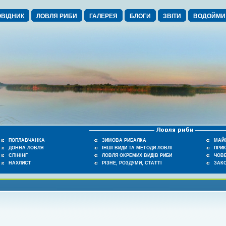
ВІДНИК
ЛОВЛЯ РИБИ
ГАЛЕРЕЯ
БЛОГИ
ЗВІТИ
ВОДОЙМИ
ПОПЛАВЧАНКА
ЗИМОВА РИБАЛКА
МАЙ
ДОННА ЛОВЛЯ
ІНШІ ВИДИ ТА МЕТОДИ ЛОВЛІ
ПРИ
СПІНІНГ
ЛОВЛЯ ОКРЕМИХ ВИДІВ РИБИ
ЧОВЕ
НАХЛИСТ
РІЗНЕ, РОЗДУМИ, СТАТТІ
ЗАК