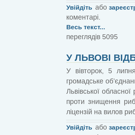
або
Увійдіть
зареєст
коментарі.
Весь текст...
переглядів 5095
У ЛЬВОВІ ВІД
У вівторок, 5 липн
громадське об’єднан
Львівської обласної
проти знищення риб
ліцензій на вилов ри
або
Увійдіть
зареєст