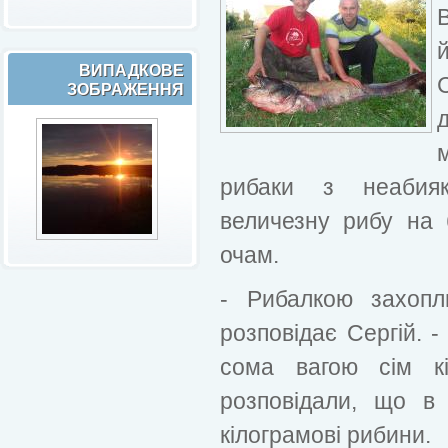
й
ВИПАДКОВЕ
ЗОБРАЖЕННЯ
рибаки з неабия
величезну рибу на 
очам.
- Рибалкою захопл
розповідає Сергій. 
сома вагою сім кі
розповідали, що в 
кілограмові рибини.