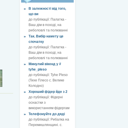
В залежності від того,
що ви
до публікації:
Палатка -
Ваш дім в поході, на
риболовлі та полюванні
Так. Вибір намету це
спочатку
до публікації:
Палатка -
Ваш дім в поході, на
риболовлі та полюванні
Минулий вікенд у #
tyhe_pleso
до публікації:
Tyhe Pleso
(Тихе Плесо с. Велике
Колодно)
Хороший фідер йде з 2
до публікації:
Фідерні
оснастки з
використанням фідергам
Телефонуйте до дяді
до публікації:
Рибалка на
Перемишлянщині. с.