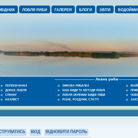
ВІДНИК
ЛОВЛЯ РИБИ
ГАЛЕРЕЯ
БЛОГИ
ЗВІТИ
ВОДОЙМИ
ПОПЛАВЧАНКА
ЗИМОВА РИБАЛКА
МАЙ
ДОННА ЛОВЛЯ
ІНШІ ВИДИ ТА МЕТОДИ ЛОВЛІ
ПРИ
СПІНІНГ
ЛОВЛЯ ОКРЕМИХ ВИДІВ РИБИ
ЧОВЕ
НАХЛИСТ
РІЗНЕ, РОЗДУМИ, СТАТТІ
ЗАК
СТРУВАТИСЬ
ВХІД
ВІДНОВИТИ ПАРОЛЬ