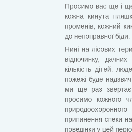
Просимо вас ще і ще
кожна кинута пляш
променів, кожний ки
до непоправної біди.
Нині на лісових тери
відпочинку, дачних
кількість дітей, люд
пожежі буде надзвич
ми ще раз звертає
просимо кожного чл
природоохоронно
припинення спеки н
поведінки у цей періо