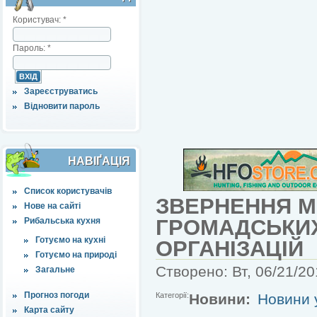
Користувач:
*
Пароль:
*
Зареєструватись
Відновити пароль
НАВІҐАЦІЯ
Список користувачів
ЗВЕРНЕННЯ М
Нове на сайті
ГРОМАДСЬКИХ
Рибальська кухня
Готуємо на кухні
ОРГАНІЗАЦІЙ
Готуємо на природі
Створено: Вт, 06/21/20
Загальне
Прогноз погоди
Категорії:
Новини:
Новини у
Карта сайту