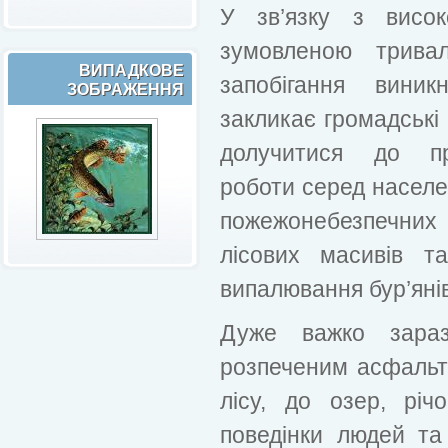
У зв’язку з висо
зумовленою трив
ВИПАДКОВЕ
запобігання вини
ЗОБРАЖЕННЯ
закликає громадські 
долучитися до пр
роботи серед населен
пожежонебезпечних
лісових масивів т
випалювання бур’янів,
Дуже важко зара
розпеченим асфальто
лісу, до озер, річ
поведінки людей та 