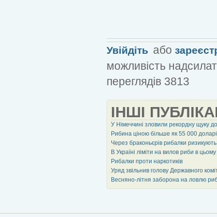
або
Увійдіть
зареєст
можливість надсилат
переглядів 3813
ІНШІ ПУБЛІКА
У Німеччині зловили рекордну щуку д
Рибина ціною більше як 55 000 доларі
Через браконьєрів рибалки ризикують
В Україні ліміти на вилов риби в цьом
Рибалки проти наркотиків
Уряд звільнив голову Державного комі
Весняно-літня заборона на ловлю риб