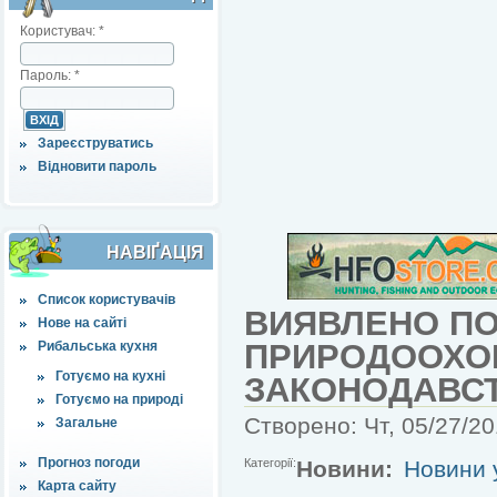
Користувач:
*
Пароль:
*
Зареєструватись
Відновити пароль
НАВІҐАЦІЯ
Список користувачів
ВИЯВЛЕНО П
Нове на сайті
ПРИРОДООХО
Рибальська кухня
Готуємо на кухні
ЗАКОНОДАВС
Готуємо на природі
Створено: Чт, 05/27/20
Загальне
Прогноз погоди
Категорії:
Новини:
Новини у
Карта сайту