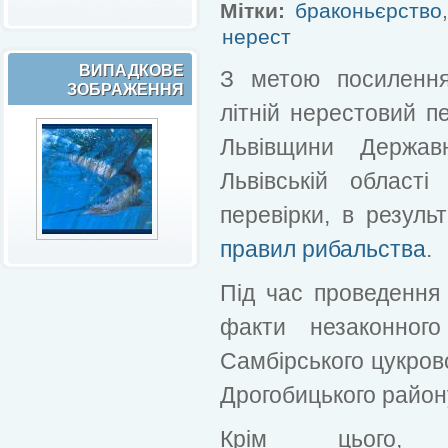
Мітки:
браконьєрство
нерест
ВИПАДКОВЕ
З метою посилення
ЗОБРАЖЕННЯ
літній нерестовий п
Львівщини Державн
Львівській області
перевірки, в резуль
правил рибальства
.
Під час проведення 
факти незаконног
Самбірського цукрово
Дрогобицького район
Крім цього, 