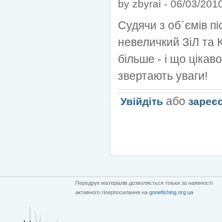
by
zbyrai
-
06/03/2010
Судячи з об`ємів піс
невеличкий ЗіЛ та 
більше - і що цікав
звертають уваги!
або
Увійдіть
зареє
Передрук матеріалів дозволяється тільки за наявності
активного гіперпосилання на
gonefishing.org.ua