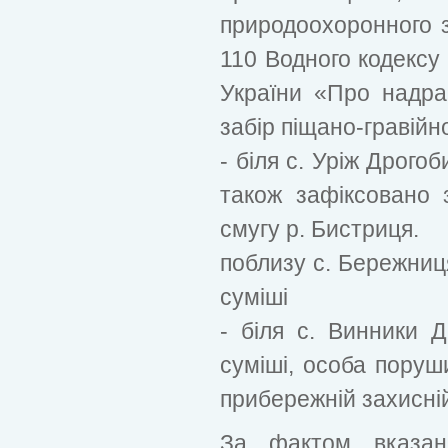
природоохоронного за
110 Водного кодексу 
України «Про надра»
забір піщано-гравійно
- біля с. Уріж Дрого
також зафіксовано 
смугу р. Бистриця.
поблизу с. Бережниц
суміші
- біля с. Винники 
суміші, особа пору
прибережній захисній
За фактом вказан