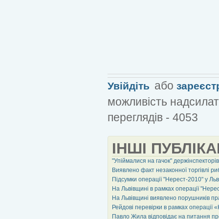
або
Увійдіть
зареєст
можливість надсилат
переглядів - 4053
ІНШІ ПУБЛІКА
"Упіймалися на гачок" держінспекторів
Виявлено факт незаконної торгівлі р
Підсумки операції "Нерест-2010" у Льв
На Львівщині в рамках операції "Нер
На Львівщині виявлено порушників п
Рейдові перевірки в рамках операції 
Павло Жила відповідає на питання пр