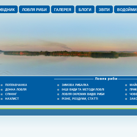
ВІДНИК
ЛОВЛЯ РИБИ
ГАЛЕРЕЯ
БЛОГИ
ЗВІТИ
ВОДОЙМИ
ПОПЛАВЧАНКА
ЗИМОВА РИБАЛКА
МАЙ
ДОННА ЛОВЛЯ
ІНШІ ВИДИ ТА МЕТОДИ ЛОВЛІ
ПРИ
СПІНІНГ
ЛОВЛЯ ОКРЕМИХ ВИДІВ РИБИ
ЧОВЕ
НАХЛИСТ
РІЗНЕ, РОЗДУМИ, СТАТТІ
ЗАК