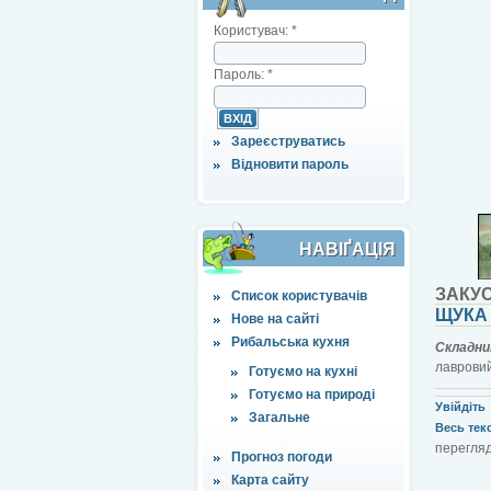
Користувач:
*
Пароль:
*
Зареєструватись
Відновити пароль
НАВІҐАЦІЯ
ЗАКУ
Список користувачів
ЩУКА
Нове на сайті
Рибальська кухня
Складни
лавровий
Готуємо на кухні
Готуємо на природі
Увійдіть
Загальне
Весь текст
перегляд
Прогноз погоди
Карта сайту