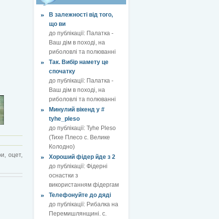
В залежності від того,
що ви
до публікації:
Палатка -
Ваш дім в поході, на
риболовлі та полюванні
Так. Вибір намету це
спочатку
до публікації:
Палатка -
Ваш дім в поході, на
риболовлі та полюванні
Минулий вікенд у #
tyhe_pleso
до публікації:
Tyhe Pleso
(Тихе Плесо с. Велике
Колодно)
и, оцет,
Хороший фідер йде з 2
до публікації:
Фідерні
оснастки з
використанням фідергам
Телефонуйте до дяді
до публікації:
Рибалка на
Перемишлянщині. с.