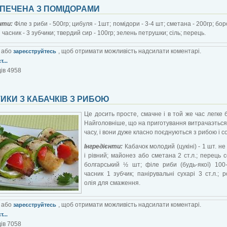
 ПЕЧЕНА З ПОМІДОРАМИ
єнти:
Філе з риби - 500гр; цибуля - 1шт; помідори - 3-4 шт; сметана - 200гр; бо
 часник - 3 зубчики; твердий сир - 100гр; зелень петрушки; сіль; перець.
або
, щоб отримати можливість надсилати коментарі.
зареєструйтесь
...
ів 4958
ИКИ З КАБАЧКІВ З РИБОЮ
Це досить просте, смачне і в той же час легке
Найголовніше, що на приготування витрачаэться
часу, і вони дуже класно поєднуються з рибою і с
Інгредієнти:
Кабачок молодий (цукіні) - 1 шт.
не
і рівний; м
айонез або сметана 2 ст.л.; п
ерець 
болгарський ½ шт; ф
іле риби (будь-якої) 100-
ч
асник 1 зубчик; п
анірувальні сухарі 3 ст.л.; р
олія для смаження.
або
, щоб отримати можливість надсилати коментарі.
зареєструйтесь
...
ів 7058