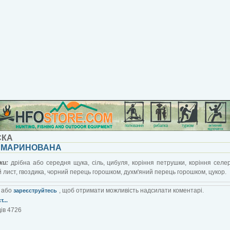
СКА
 МАРИНОВАНА
ки:
дрібна або середня щука, сіль, цибуля, коріння петрушки, коріння селер
 лист, гвоздика, чорний перець горошком, духм'яний перець горошком, цукор.
або
, щоб отримати можливість надсилати коментарі.
зареєструйтесь
...
ів 4726