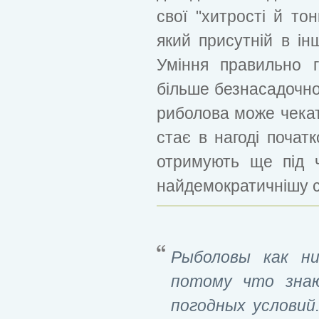
свої "хитрості й то
який присутній в ін
Уміння правильно 
більше безнасадочно
риболова може чекат
стає в нагоді почат
отримують ще під ч
найдемократичнішу сн
Рыболовы как ни
потому что зна
погодных условий