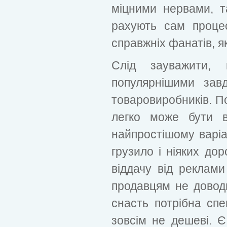
міцними нервами, т
рахують сам процес
справжніх фанатів, я
Слід зауважити,
популярнішими зав
товаровиробників. П
легко може бути ви
найпростішому варіа
грузило і ніяких до
віддачу від реклами
продавцям не доводи
снасть потрібна спе
зовсім не дешеві. 