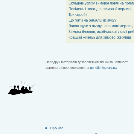
Складові успіху зимової ловлі на попл
Повідець і гачок для зимової жерлиці
Три спроби
Що пити на рибалці взимку?
Ловля щуки з льоду на зимові жерлиці
Зимова блешня, особливості ловлі риб
Кращий живець для зимової жерлиці
Передрук матеріалів дозволяється тільки за наявності
активного гіперпосилання на
gonefishing.org.ua
Про нас