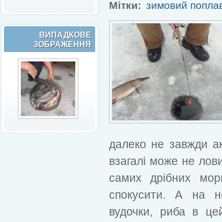
Мітки:
зимовий попла
ВИПАДКОВЕ
ЗОБРАЖЕННЯ
далеко не завжди а
взагалі може не лови
самих дрібних мор
спокусити. А на н
вудочки, риба в це