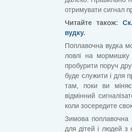
отримувати сигнал п
Читайте також:
Ск
вудку.
Поплавочна вудка мо
ловлі на мормишку 
пробурити поруч друг
буде служити і для п
там, поки ви міняє
відмінний сигналіза
коли зосередите свою
Зимова поплавочна в
для дітей і людей з