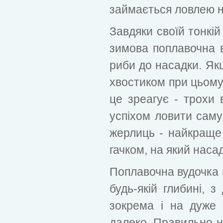
займається ловлею н
Завдяки своїй тонкій
зимова поплавочна 
риби до насадки. Як
хвостиком при цьому 
це зреагує - трохи 
успіхом ловити саму
жерлиць - найкраще 
гачком, на який наса
Поплавочна вудочка 
будь-якій глибині, з
зокрема і на дуже 
далеко. Правильно н