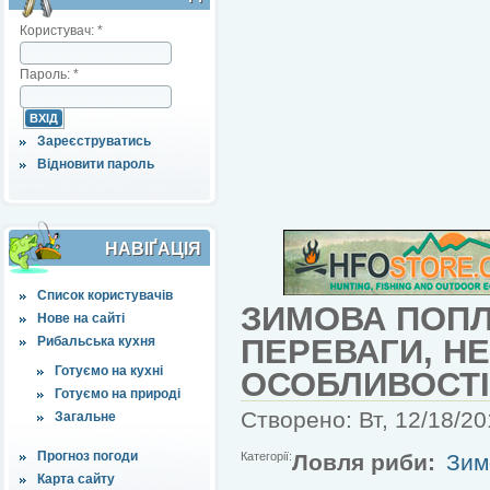
Користувач:
*
Пароль:
*
Зареєструватись
Відновити пароль
НАВІҐАЦІЯ
Список користувачів
ЗИМОВА ПОПЛ
Нове на сайті
ПЕРЕВАГИ, НЕ
Рибальська кухня
Готуємо на кухні
ОСОБЛИВОСТІ
Готуємо на природі
Створено: Вт, 12/18/20
Загальне
Прогноз погоди
Категорії:
Ловля риби:
Зим
Карта сайту