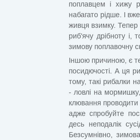
поплавцем і хижу р
набагато рідше. І вж
живця взимку. Тепер
риб'ячу дрібноту і,
зимову поплавочну с
Іншою причиною, є т
посидючості. А ця р
тому, такі рибалки 
- ловлі на мормишку
клювання проводити го
адже спробуйте пос
десь неподалік сус
Безсумнівно, зимов