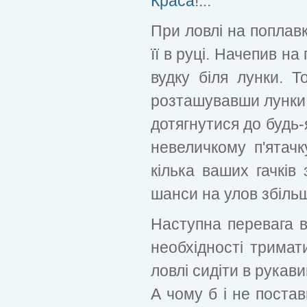
Краса
!...
При ловлі на поплав
її в руці. Начепив на
вудку біля лунки. Т
розташувавши лунки 
дотягнутися до будь-
невеличкому п'ятачк
кілька ваших гачків
шанси на улов збіль
Наступна перевага в
необхідності тримат
ловлі сидіти в рукав
А чому б і не поста