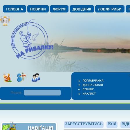
ГОЛОВНА
НОВИНИ
ФОРУМ
ДОВІДНИК
ЛОВЛЯ РИБИ
ПОПЛАВЧАНКА
ДОННА ЛОВЛЯ
СПІНІНГ
Пошук :
НАХЛИСТ
ЗАРЕЄСТРУВАТИСЬ
ВХІД
ВІД
НАВІҐАЦІЯ