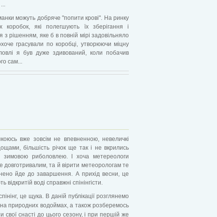
..
манки можуть добряче "попити крові". На ринку
 коробок, які полегшують їх зберігання і
я з рішенням, яке б в повній мірі задовільняло
охоче грасували по коробці, утворюючи міцну
ловлі я був дуже здивований, коли побачив
о сам...
коюсь вже зовсім не впевненною, невеличкі
щами, більшість річок ще так і не вкрились
 зимовою риболовлею. І хоча метереологи
е довготривалим, та й вірити метеорологам те
внено йде до заваршення. А прихід весни, це
ь відкритій воді справжні спінінгісти.
інінг, це щука. В даній публікації розглянемо
ки на природних водоймах, а також розберемось
и свої снасті до цього сезону, і при першій же