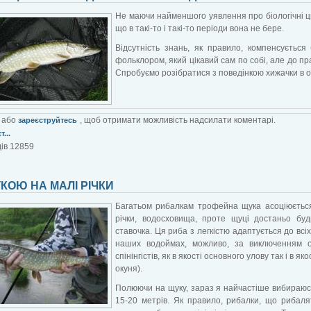
Не маючи найменшого уявлення про біологічні ц
що в такі-то і такі-то періоди вона не бере.
Відсутність знань, як правило, компенсується
фольклором, який цікавий сам по собі, але до пр
Спробуємо розібратися з поведінкою хижачки в ос
або
, щоб отримати можливість надсилати коментарі.
зареєструйтесь
...
ів 12859
КОЮ НА МАЛІ РІЧКИ
Багатьом рибалкам трофейна щука асоціюється
річки, водосховища, проте щуці достаньо будь
ставочка. Ця риба з легкістю адаптується до вс
наших водоймах, можливо, за виключенням о
спінінгістів, як в якості основного улову так і в 
окуня).
Полюючи на щуку, зараз я найчастіше вибираюс
15-20 метрів. Як правило, рибалки, що рибаля