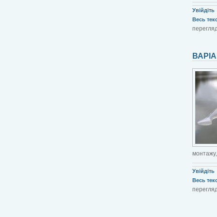
Увійдіть
Весь текст
перегляд
ВАРІА
монтажу,
Увійдіть
Весь текст
перегляд