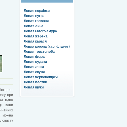
Ловля верхівки
Ловля вугра
Ловля головня
Ловля лина
Ловля білого амура
Ловля жереха
Ловля карася
Ловля коропа (карпфішинг)
Ловля товстолоба
Ловля форелі
Ловля судака
Ловля ляща
Ловля окуня
Ловля червонопірки
Ловля плотви
Ловля щуки
вістери -
вагу при
ки гідно
ді вони
ичайних
к можна
вловисту