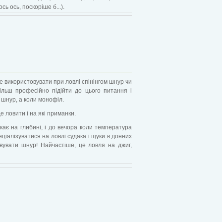
сь ось, поскоріше б...).
е використовувати при ловлі спінінгом шнур чи
льш професійно підійти до цього питання і
 шнур, а коли монофіл.
е ловити і на які приманки.
кає на глибині, і до вечора коли температура
еціалізуватися на ловлі судака і щуки в донних
вувати шнур! Найчастіше, це ловля на джиг,