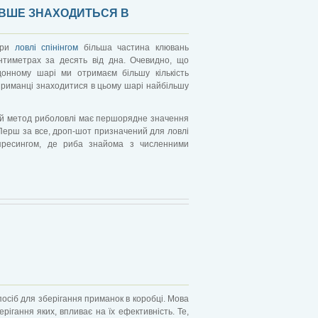
ОВШЕ ЗНАХОДИТЬСЯ В
 при
ловлі спінінгом
більша частина клювань
нтиметрах за десять від дна. Очевидно, що
онному шарі ми отримаєм більшу кількість
приманці знаходитися в цьому шарі найбільшу
ей метод риболовлі має першорядне значення
. Перш за все, дроп-шот призначений для ловлі
пресингом, де риба знайома з численними
спосіб для зберігання приманок в коробці. Мова
ерігання яких, впливає на їх ефективність. Те,