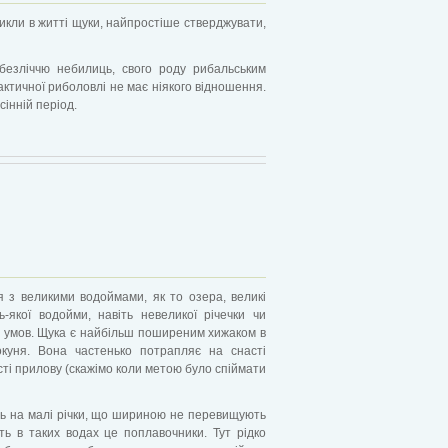
икли в житті щуки, найпростіше стверджувати,
 безліччю небилиць, свого роду рибальським
актичної риболовлі не має ніякого відношення.
інній період.
 з великими водоймами, як то озера, великі
-якої водойми, навіть невеликої річечки чи
іх умов. Щука є найбільш поширеним хижаком в
куня. Вона частенько потрапляє на снасті
якості прилову (скажімо коли метою було спіймати
ь на малі річки, що шириною не перевищують
ть в таких водах це поплавочники. Тут рідко