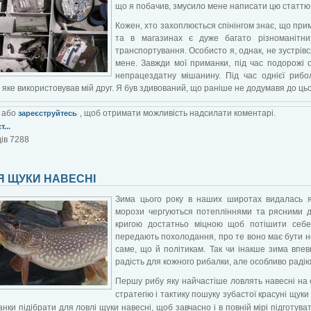
що я побачив, змусило мене написати цю статтю .
Кожен, хто захоплюється спінінгом знає, що при
та в магазинах є дуже багато різноманітних
транспортування. Особисто я, однак, не зустрівс
мене. Завжди мої приманки, під час подорожі 
непрацездатну мішанину. Під час однієї рибо
 яке використовував мій друг. Я був здивований, що раніше не додумавя до цьог
або
, щоб отримати можливість надсилати коментарі.
зареєструйтесь
...
ів 7288
Я ЩУКИ НАВЕСНІ
Зима цього року в наших широтах видалась я
морози чергуються потепліннями та рясними до
кригою достатньо міцною щоб потішити себе
передають похолодання, про те воно має бути н
саме, що й політикам. Так чи інакше зима впе
радість для кожного рибалки, але особливо радіют
Першу рибу яку найчастіше ловлять навесні на сп
стратегію і тактику пошуку зубастої красуні щу
анки підібрати для ловлі щуки навесні, щоб завчасно і в повній мірі підготуват