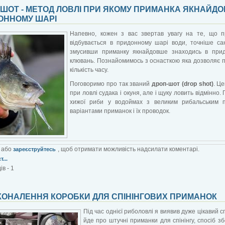
-ШОТ - МЕТОД ЛОВЛІ ПРИ ЯКОМУ ПРИМАНКА ЯКНАЙД
ОННОМУ ШАРІ
Напевно, кожен з вас звертав увагу на те, що
відбувається в придонному шарі води, точніше са
змусивши приманку якнайдовше знаходись в прид
клювань. Познайомимось з оснасткою яка дозволяє 
кількість часу.
Поговоримо про так званий
дроп-шот (drop shot)
. Ц
при ловлі судака і окуня, але і щуку ловить відмінно
хижої риби у водоймах з великим рибальським 
варіантами приманок і їх проводок.
або
, щоб отримати можливість надсилати коментарі.
зареєструйтесь
...
в - 1
КОНАЛЕННЯ КОРОБКИ ДЛЯ СПІНІНГОВИХ ПРИМАНОК
Під час однієї риболовлі я виявив дуже цікавий 
йде про штучні приманки для спінінгу, спосіб зб