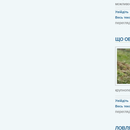
можливос
Увійдіть
Весь текст
перегляд
ЩО ОБ
крупнопе
Увійдіть
Весь текст
перегляд
ЛОВЛ