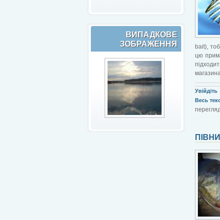
ВИПАДКОВЕ
ЗОБРАЖЕННЯ
bait), т
цю прима
підходи
магазина
Увійдіть
Весь текст
перегляд
ПІВНИ