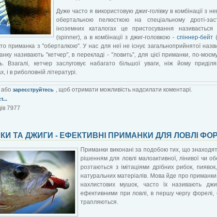
Дуже часто я використовую джиг-голівку в комбінації з н
обертальною пелюсткою на спеціальному дроті-заст
іноземних каталогах це пристосування називається 
(spinner), а в комбінації з джиг-головкою -
спіннер-бейт
(
обто приманка з "оберталкою". У нас для неї не існує загальноприйнятої назв
нку називають "кетчер", в перекладі - "ловить", для цієї приманки, по-моєму
ть. Взагалі, кетчер заслуговує набагато більшої уваги, ніж йому приділ
х, і в риболовній літературі.
або
, щоб отримати можливість надсилати коментарі.
зареєструйтесь
...
ів 7977
КИ ТА ДЖИГИ - ЕФЕКТИВНІ ПРИМАНКИ ДЛЯ ЛОВЛІ ФОР
Приманки виконані за подобою тих, що знаходя
рішенням для ловлі малоактивної, лінивої чи обе
розтаються з імітаціями дрібних рибок, пиявок
натуральних матеріалів. Мова йде про приманки 
нахлистових мушок, часто їх називають джиг
ефективними при ловлі, в першу чергу форелі, 
трапляються.