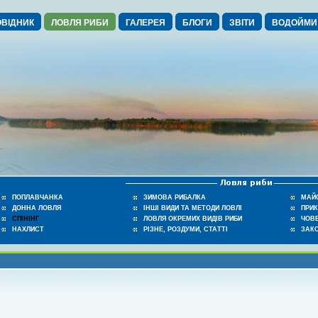
ВІДНИК
ЛОВЛЯ РИБИ
ГАЛЕРЕЯ
БЛОГИ
ЗВІТИ
ВОДОЙМИ
ПОПЛАВЧАНКА
ЗИМОВА РИБАЛКА
МАЙ
ДОННА ЛОВЛЯ
ІНШІ ВИДИ ТА МЕТОДИ ЛОВЛІ
ПРИ
СПІНІНГ
ЛОВЛЯ ОКРЕМИХ ВИДІВ РИБИ
ЧОВЕ
НАХЛИСТ
РІЗНЕ, РОЗДУМИ, СТАТТІ
ЗАК