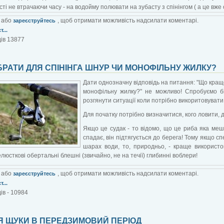
ті не втрачаючи часу - на водойму полювати на зубасту з спінінгом ( а це вже о
або
, щоб отримати можливість надсилати коментарі.
зареєструйтесь
...
ів 13877
РАТИ ДЛЯ СПІНІНГА ШНУР ЧИ МОНОФІЛЬНУ ЖИЛКУ?
Дати однозначну відповідь на питання: "Що кращ
монофільну жилку?" не можливо! Спробуємо бі
розгянути ситуації коли потрібно викоритовувати
Для початку потрібно визначитися, кого ловити, д
Якщо це судак - то відомо, що це риба яка меш
спадає, він підтягується до берега! Тому якщо сп
шарах води, то, природньо, - краще використо
люсткові обертальні блешні (звичайно, не на течії) глибинні воблери!
або
, щоб отримати можливість надсилати коментарі.
зареєструйтесь
...
ів - 10984
Я ЩУКИ В ПЕРЕДЗИМОВИЙ ПЕРІОД