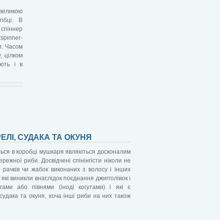
евеликою
ібці. В
спіннер
spinner-
и. Часом
, цілком
яють і в
ЕЛІ, СУДАКА ТА ОКУНЯ
ться в коробці мушкаря являються досконалим
режної риби. Досвідчені спінінгісти ніколи не
, рачків чи жабок виконаних з волосу і інших
які виникли внаслідок поєднання джигголівок і
ами або півнями (іноді когутами) і які є
судака та окуня, хоча інші риби на них також