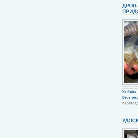
ДРОП
ПРИД
Увійдіть
Весь текст
перегляді
УДОС