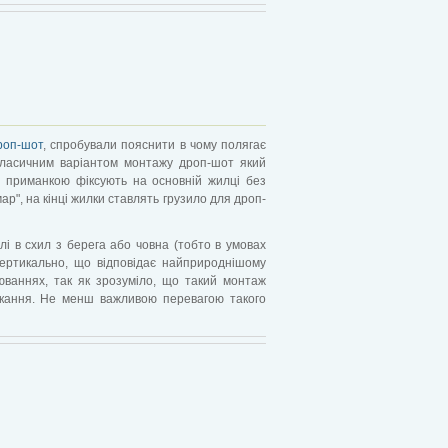
роп-шот
, спробували пояснити в чому полягає
класичним варіантом монтажу дроп-шот який
з приманкою фіксують на основній жилці без
ар", на кінці жилки ставлять грузило для дроп-
лі в схил з берега або човна (тобто в умовах
вертикально, що відповідає найприроднішому
ваннях, так як зрозуміло, що такий монтаж
сікання. Не менш важливою перевагою такого