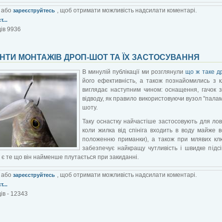
або
, щоб отримати можливість надсилати коментарі.
зареєструйтесь
...
ів 9936
НТИ МОНТАЖІВ ДРОП-ШОТ ТА ЇХ ЗАСТОСУВАННЯ
В минулій публікації ми розглянули
що ж таке д
його ефективність, а також познайомились з 
виглядає наступним чином: оснащення, гачок 
відводу, як правило використовуючи вузол "палам
шоту.
Таку оснастку найчастіше застосовують для лов
коли жилка від спініга входить в воду майже 
положенню приманки), а також при млявих клю
забезпечує найкращу чутливість і швидке під
 є те що він найменше плутається при закиданні.
або
, щоб отримати можливість надсилати коментарі.
зареєструйтесь
...
ів - 12343