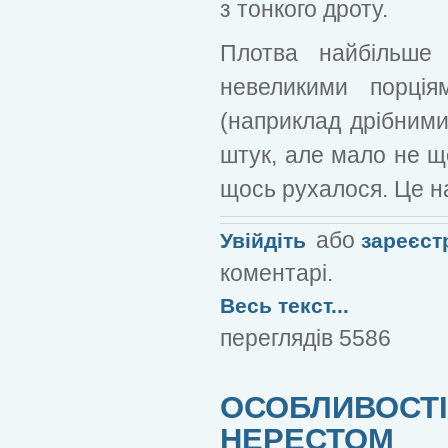
з тонкого дроту.
Плотва найбільше 
невеликими порці
(наприклад дрібними
штук, але мало не щ
щось рухалося. Це н
або
Увійдіть
зареєст
коментарі.
Весь текст...
переглядів 5586
ОСОБЛИВОСТІ 
НЕРЕСТОМ