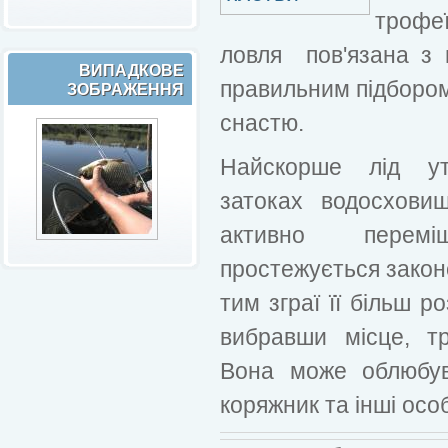
трофеї
ловля пов'язана з 
ВИПАДКОВЕ
правильним підбором
ЗОБРАЖЕННЯ
снастю.
Найскорше лід ут
затоках водосхови
активно перем
простежується законо
тим зграї її більш ро
вибравши місце, т
Вона може облюбув
коряжник та інші особ