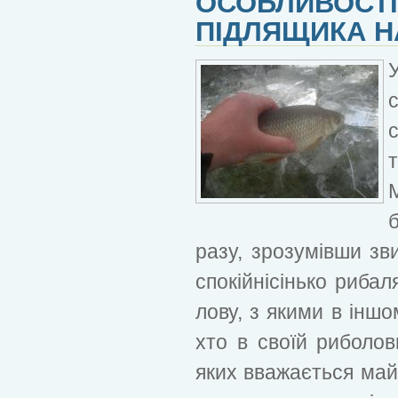
ОСОБЛИВОСТІ
ПІДЛЯЩИКА Н
разу, зрозумівши зв
спокійнісінько риба
лову, з якими в іншо
хто в своїй риболов
яких вважається май