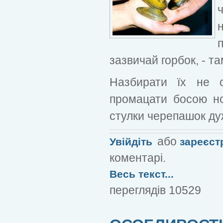
зазвичай горбок, - т
Назбирати їх не с
промацати босою но
стулки черепашок дуж
або
Увійдіть
зареєст
коментарі.
Весь текст...
переглядів 10529