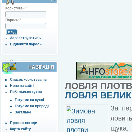
Користувач:
*
Пароль:
*
Зареєструватись
Відновити пароль
НАВІҐАЦІЯ
Список користувачів
ЛОВЛЯ ПЛОТ
Нове на сайті
Рибальська кухня
ЛОВЛЯ ВЕЛИК
Готуємо на кухні
Готуємо на природі
За пе
Загальне
ловить
Прогноз погоди
щука.
Карта сайту