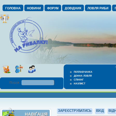
ГОЛОВНА
НОВИНИ
ФОРУМ
ДОВІДНИК
ЛОВЛЯ РИБИ
ПОПЛАВЧАНКА
ДОННА ЛОВЛЯ
СПІНІНГ
Пошук :
НАХЛИСТ
ЗАРЕЄСТРУВАТИСЬ
ВХІД
ВІД
НАВІҐАЦІЯ