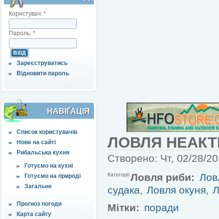
Користувач:
*
Пароль:
*
Зареєструватись
Відновити пароль
НАВІҐАЦІЯ
Список користувачів
ЛОВЛЯ НЕАК
Нове на сайті
Рибальська кухня
Створено: Чт, 02/28/20
Готуємо на кухні
Категорії:
Ловля риби:
Лов
Готуємо на природі
Загальне
судака
,
Ловля окуня
,
Л
Прогноз погоди
Мітки:
поради
Карта сайту