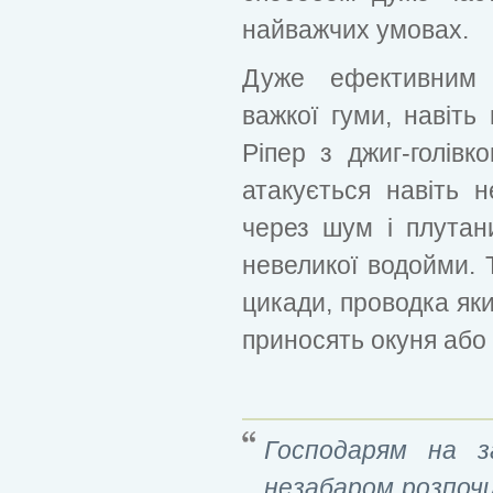
найважчих умовах.
Дуже ефективним 
важкої гуми, навіть
Ріпер з джиг-голівк
атакується навіть 
через шум і плутани
невеликої водойми. 
цикади, проводка яки
приносять окуня або 
Господарям на за
незабаром розпоч