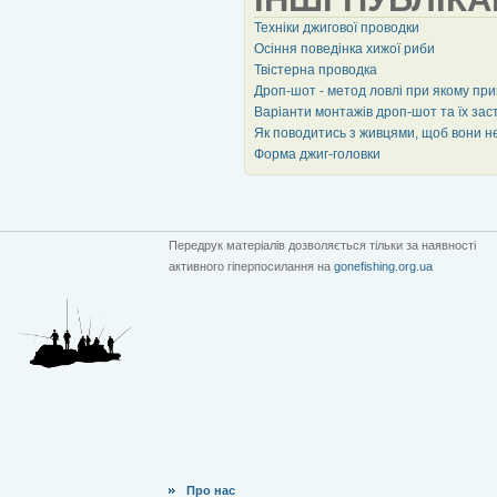
Техніки джигової проводки
Осіння поведінка хижої риби
Твістерна проводка
Дроп-шот - метод ловлі при якому пр
Варіанти монтажів дроп-шот та їх за
Як поводитись з живцями, щоб вони не
Форма джиг-головки
Передрук матеріалів дозволяється тільки за наявності
активного гіперпосилання на
gonefishing.org.ua
Про нас