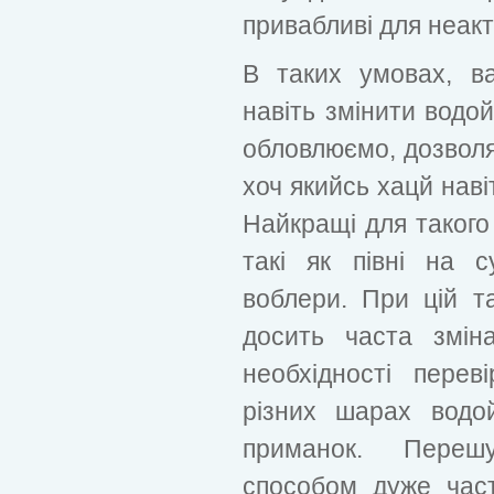
привабливі для неакт
В таких умовах, ва
навіть змінити водой
обловлюємо, дозволя
хоч якийсь хацй наві
Найкращі для такого
такі як півні на с
воблери. При цій та
досить часта змін
необхідності пере
різних шарах водой
приманок. Переш
способом дуже част