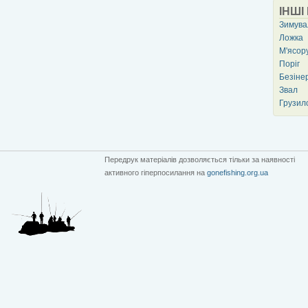
ІНШІ
Зимува
Ложка
М'ясор
Поріг
Безіне
Звал
Грузил
Передрук матеріалів дозволяється тільки за наявності
активного гіперпосилання на
gonefishing.org.ua