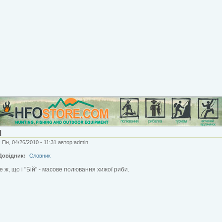
Л
 Пн, 04/26/2010 - 11:31 автор:admin
Довідник:
Словник
те ж, що і "Бій" - масове полювання хижої риби.