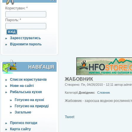
Користувач:
*
Пароль:
*
Зареєструватись
Відновити пароль
НАВІҐАЦІЯ
ЖАБОВНИК
Список користувачів
Створено: Пн, 04/26/2010 - 12:11 автор:admi
Нове на сайті
Рибальська кухня
Категорії:
Довідник:
Словник
Готуємо на кухні
Жабовник - заросша водною рослинніс
Готуємо на природі
Загальне
Tweet
Прогноз погоди
Карта сайту