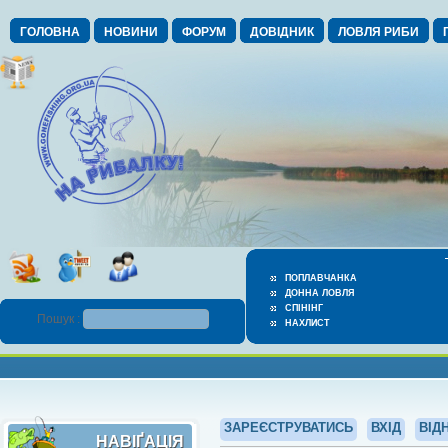
ГОЛОВНА
НОВИНИ
ФОРУМ
ДОВІДНИК
ЛОВЛЯ РИБИ
ПОПЛАВЧАНКА
ДОННА ЛОВЛЯ
СПІНІНГ
Пошук :
НАХЛИСТ
ЗАРЕЄСТРУВАТИСЬ
ВХІД
ВІД
НАВІҐАЦІЯ