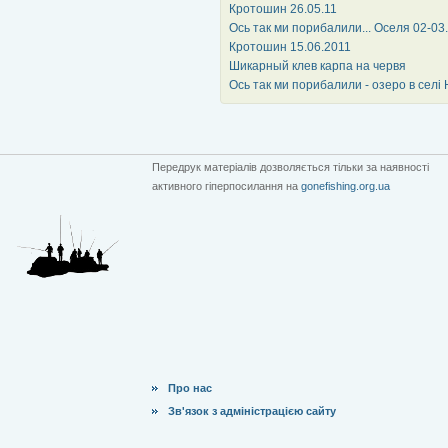
Кротошин 26.05.11
Ось так ми порибалили... Оселя 02-03
Кротошин 15.06.2011
Шикарный клев карпа на червя
Ось так ми порибалили - озеро в селі 
Передрук матеріалів дозволяється тільки за наявності
активного гіперпосилання на
gonefishing.org.ua
Про нас
Зв'язок з адміністрацією сайту