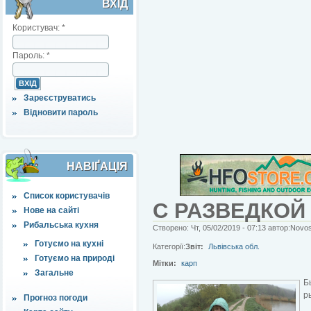
ВХІД
Користувач:
*
Пароль:
*
Зареєструватись
Відновити пароль
НАВІҐАЦІЯ
Список користувачів
С РАЗВЕДКОЙ
Нове на сайті
Рибальська кухня
Створено: Чт, 05/02/2019 - 07:13 автор:Novos
Готуємо на кухні
Категорії:
Звіт:
Львівська обл.
Готуємо на природі
Мітки:
карп
Загальне
Б
р
Прогноз погоди