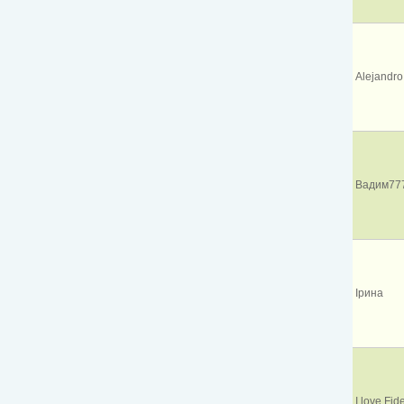
Alejandro
Вадим77
Ірина
I love Fid