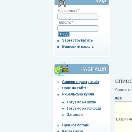
ВХІД
Користувач:
*
Пароль:
*
Зареєструватись
Відновити пароль
НАВІҐАЦІЯ
СПИСО
Список користувачів
Нове на сайті
Список ко
Рибальська кухня
Ім’я
Готуємо на кухні
Готуємо на природі
Загальне
Ваврик А
Прогноз погоди
Карта сайту