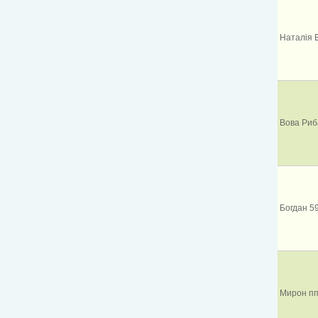
Наталія 
Вова Риб
Богдан 5
Мирон п