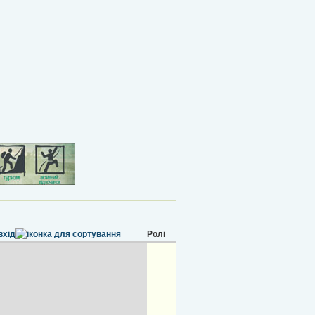
вхід
Ролі