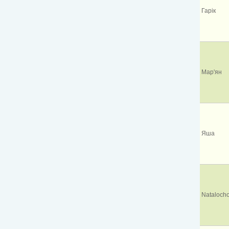
Гарік
Мар'ян
Яша
Nataloch