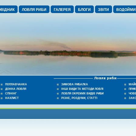
ВІДНИК
ЛОВЛЯ РИБИ
ГАЛЕРЕЯ
БЛОГИ
ЗВІТИ
ВОДОЙМИ
ПОПЛАВЧАНКА
ЗИМОВА РИБАЛКА
МАЙ
ДОННА ЛОВЛЯ
ІНШІ ВИДИ ТА МЕТОДИ ЛОВЛІ
ПРИ
СПІНІНГ
ЛОВЛЯ ОКРЕМИХ ВИДІВ РИБИ
ЧОВЕ
НАХЛИСТ
РІЗНЕ, РОЗДУМИ, СТАТТІ
ЗАК