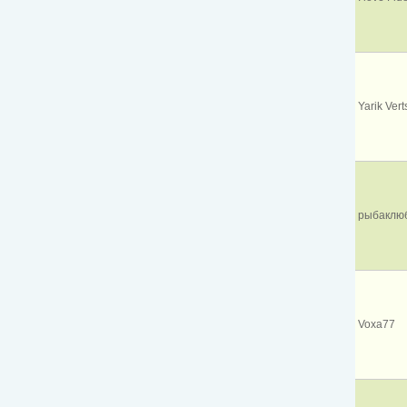
Yarik Ver
рыбаклю
Voxa77