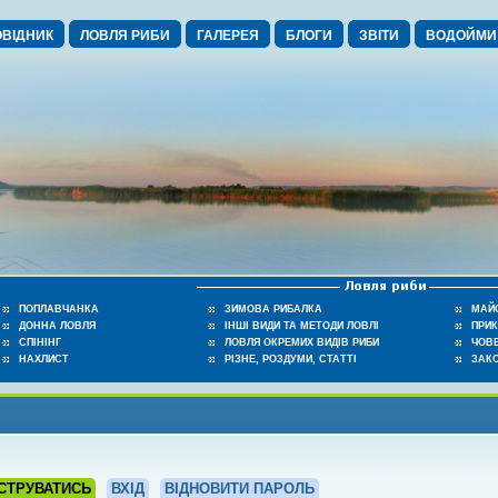
ВІДНИК
ЛОВЛЯ РИБИ
ГАЛЕРЕЯ
БЛОГИ
ЗВІТИ
ВОДОЙМИ
ПОПЛАВЧАНКА
ЗИМОВА РИБАЛКА
МАЙ
ДОННА ЛОВЛЯ
ІНШІ ВИДИ ТА МЕТОДИ ЛОВЛІ
ПРИ
СПІНІНГ
ЛОВЛЯ ОКРЕМИХ ВИДІВ РИБИ
ЧОВЕ
НАХЛИСТ
РІЗНЕ, РОЗДУМИ, СТАТТІ
ЗАК
СТРУВАТИСЬ
ВХІД
ВІДНОВИТИ ПАРОЛЬ