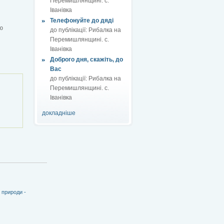
Перемишлянщині. с.
Іванівка
Телефонуйте до дяді
ю
до публікації:
Рибалка на
Перемишлянщині. с.
Іванівка
Доброго дня, скажіть, до
Вас
до публікації:
Рибалка на
Перемишлянщині. с.
Іванівка
докладніше