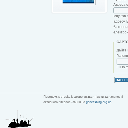
Адреса 
Існуюча 
адресу. 
бажанням
електро
CAPT
Дайте 
Головна
Fill in 
Передрук матеріалів дозволяється тільки за наявності
активного гіперпосилання на
gonefishing.org.ua