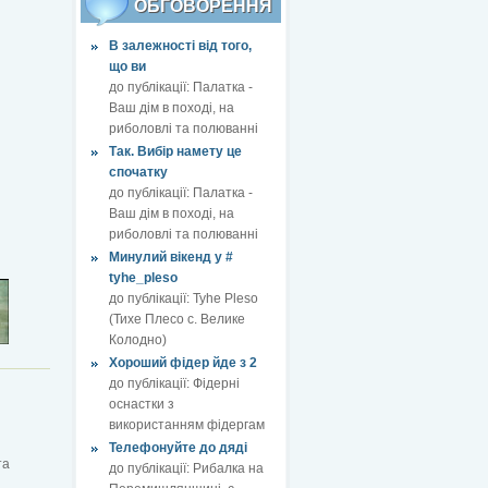
ОБГОВОРЕННЯ
В залежності від того,
що ви
до публікації:
Палатка -
Ваш дім в поході, на
риболовлі та полюванні
Так. Вибір намету це
спочатку
до публікації:
Палатка -
Ваш дім в поході, на
риболовлі та полюванні
Минулий вікенд у #
tyhe_pleso
до публікації:
Tyhe Pleso
(Тихе Плесо с. Велике
Колодно)
Хороший фідер йде з 2
до публікації:
Фідерні
оснастки з
використанням фідергам
Телефонуйте до дяді
та
до публікації:
Рибалка на