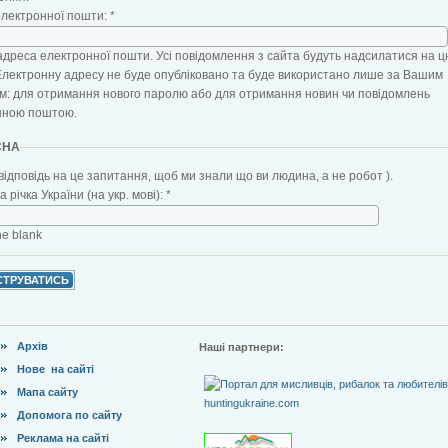
електронної пошти:
*
адреса електронної пошти. Усі повідомлення з сайта будуть надсилатися на ц
Електронну адресу не буде опубліковано та буде використано лише за Вашим
: для отримання нового паролю або для отримання новин чи повідомлень
нною поштою.
CHA
відповідь на це запитання, щоб ми знали що ви людина, а не робот ).
 річка України (на укр. мові):
*
the blank
Архів
Наші партнери:
Нове на сайті
Мапа сайту
Допомога по сайту
Реклама на сайті