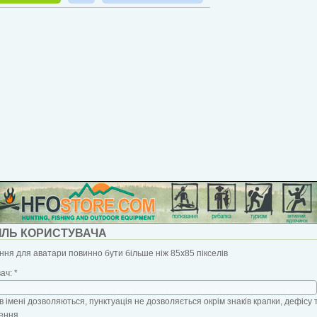
ІЛЬ КОРИСТУВАЧА
ня для аватари повинно бути більше ніж 85x85 пікселів
вач:
*
в імені дозволяються, пунктуація не дозволяється окрім знаків крапки, дефісу 
ення.