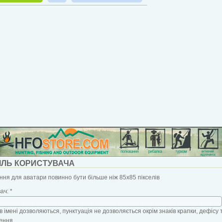
ІЛЬ КОРИСТУВАЧА
ня для аватари повинно бути більше ніж 85x85 пікселів
вач:
*
в імені дозволяються, пунктуація не дозволяється окрім знаків крапки, дефісу 
ення.