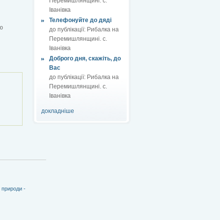
Перемишлянщині. с.
Іванівка
Телефонуйте до дяді
ю
до публікації:
Рибалка на
Перемишлянщині. с.
Іванівка
Доброго дня, скажіть, до
Вас
до публікації:
Рибалка на
Перемишлянщині. с.
Іванівка
докладніше