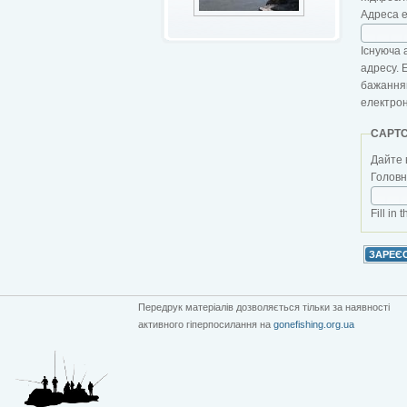
Адреса 
Існуюча 
адресу. 
бажанням
електро
CAPT
Дайте 
Головна
Fill in 
Передрук матеріалів дозволяється тільки за наявності
активного гіперпосилання на
gonefishing.org.ua