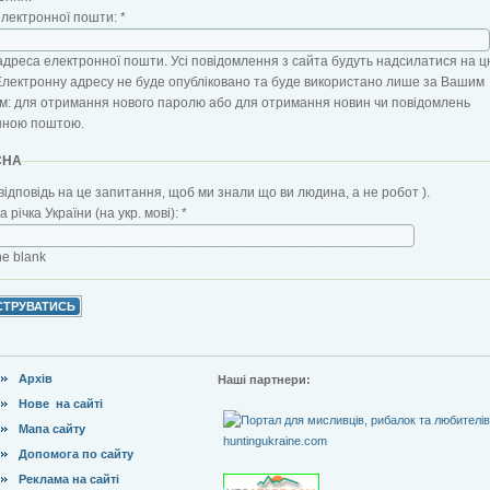
електронної пошти:
*
адреса електронної пошти. Усі повідомлення з сайта будуть надсилатися на ц
Електронну адресу не буде опубліковано та буде використано лише за Вашим
: для отримання нового паролю або для отримання новин чи повідомлень
нною поштою.
CHA
відповідь на це запитання, щоб ми знали що ви людина, а не робот ).
 річка України (на укр. мові):
*
the blank
Архів
Наші партнери:
Нове на сайті
Мапа сайту
Допомога по сайту
Реклама на сайті