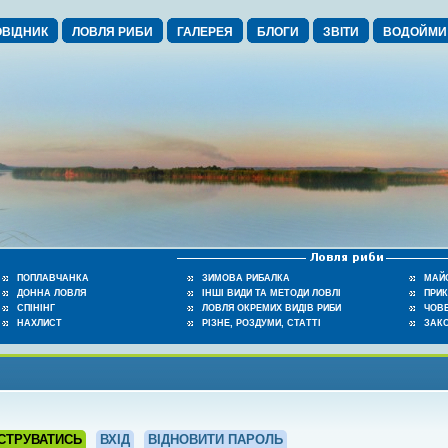
ВІДНИК
ЛОВЛЯ РИБИ
ГАЛЕРЕЯ
БЛОГИ
ЗВІТИ
ВОДОЙМИ
ПОПЛАВЧАНКА
ЗИМОВА РИБАЛКА
МАЙ
ДОННА ЛОВЛЯ
ІНШІ ВИДИ ТА МЕТОДИ ЛОВЛІ
ПРИ
СПІНІНГ
ЛОВЛЯ ОКРЕМИХ ВИДІВ РИБИ
ЧОВЕ
НАХЛИСТ
РІЗНЕ, РОЗДУМИ, СТАТТІ
ЗАК
СТРУВАТИСЬ
ВХІД
ВІДНОВИТИ ПАРОЛЬ