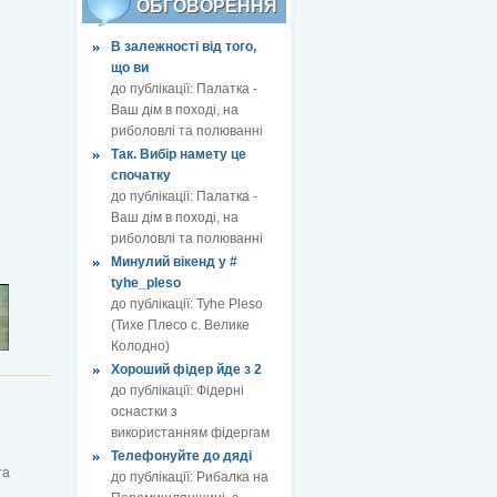
ОБГОВОРЕННЯ
В залежності від того,
що ви
до публікації:
Палатка -
Ваш дім в поході, на
риболовлі та полюванні
Так. Вибір намету це
спочатку
до публікації:
Палатка -
Ваш дім в поході, на
риболовлі та полюванні
Минулий вікенд у #
tyhe_pleso
до публікації:
Tyhe Pleso
(Тихе Плесо с. Велике
Колодно)
Хороший фідер йде з 2
до публікації:
Фідерні
оснастки з
використанням фідергам
Телефонуйте до дяді
та
до публікації:
Рибалка на