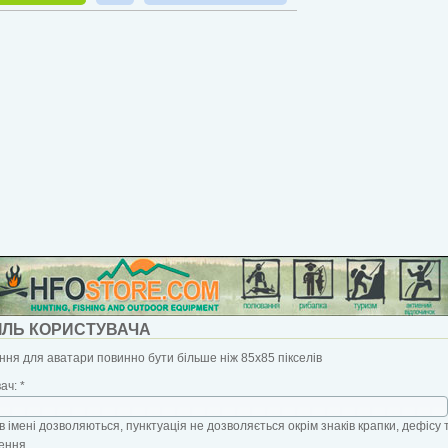
ІЛЬ КОРИСТУВАЧА
ня для аватари повинно бути більше ніж 85x85 пікселів
вач:
*
в імені дозволяються, пунктуація не дозволяється окрім знаків крапки, дефісу 
ення.