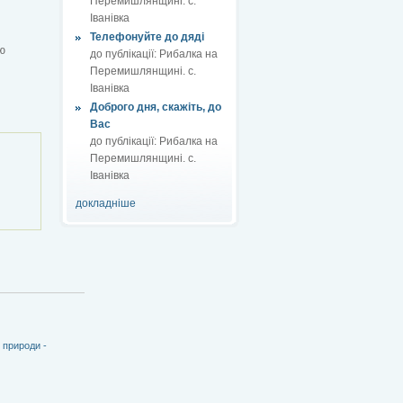
Перемишлянщині. с.
Іванівка
Телефонуйте до дяді
ю
до публікації:
Рибалка на
Перемишлянщині. с.
Іванівка
Доброго дня, скажіть, до
Вас
до публікації:
Рибалка на
Перемишлянщині. с.
Іванівка
докладніше