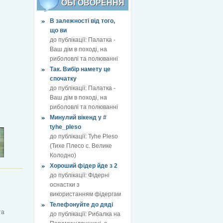
ОБГОВОРЕННЯ
В залежності від того,
що ви
до публікації:
Палатка -
Ваш дім в поході, на
риболовлі та полюванні
Так. Вибір намету це
спочатку
до публікації:
Палатка -
Ваш дім в поході, на
риболовлі та полюванні
Минулий вікенд у #
tyhe_pleso
до публікації:
Tyhe Pleso
(Тихе Плесо с. Велике
Колодно)
Хороший фідер йде з 2
до публікації:
Фідерні
оснастки з
використанням фідергам
Телефонуйте до дяді
та
до публікації:
Рибалка на