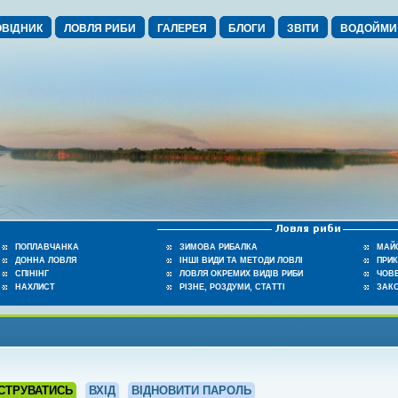
ВІДНИК
ЛОВЛЯ РИБИ
ГАЛЕРЕЯ
БЛОГИ
ЗВІТИ
ВОДОЙМИ
ПОПЛАВЧАНКА
ЗИМОВА РИБАЛКА
МАЙ
ДОННА ЛОВЛЯ
ІНШІ ВИДИ ТА МЕТОДИ ЛОВЛІ
ПРИ
СПІНІНГ
ЛОВЛЯ ОКРЕМИХ ВИДІВ РИБИ
ЧОВЕ
НАХЛИСТ
РІЗНЕ, РОЗДУМИ, СТАТТІ
ЗАК
СТРУВАТИСЬ
ВХІД
ВІДНОВИТИ ПАРОЛЬ