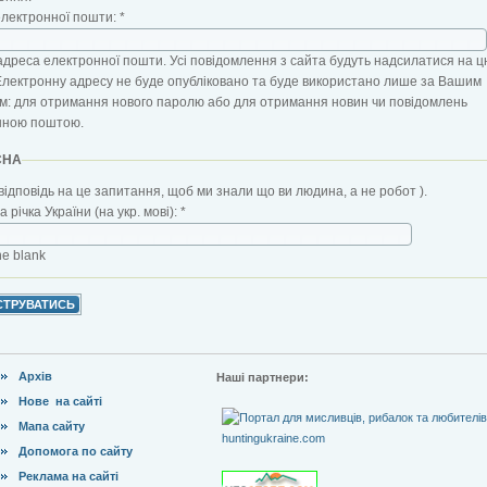
електронної пошти:
*
адреса електронної пошти. Усі повідомлення з сайта будуть надсилатися на ц
Електронну адресу не буде опубліковано та буде використано лише за Вашим
: для отримання нового паролю або для отримання новин чи повідомлень
нною поштою.
CHA
відповідь на це запитання, щоб ми знали що ви людина, а не робот ).
 річка України (на укр. мові):
*
the blank
Архів
Наші партнери:
Нове на сайті
Мапа сайту
Допомога по сайту
Реклама на сайті