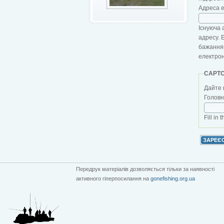
Адреса 
Існуюча 
адресу. 
бажанням
електро
CAPT
Дайте 
Головна
Fill in 
Передрук матеріалів дозволяється тільки за наявності
активного гіперпосилання на
gonefishing.org.ua