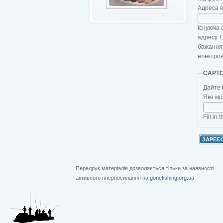
Адреса 
Існуюча 
адресу. 
бажанням
електро
CAPT
Дайте 
Яке мі
Fill in 
Передрук матеріалів дозволяється тільки за наявності
активного гіперпосилання на
gonefishing.org.ua