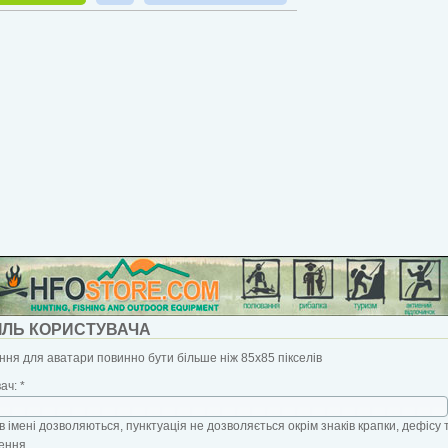
ІЛЬ КОРИСТУВАЧА
ня для аватари повинно бути більше ніж 85x85 пікселів
вач:
*
в імені дозволяються, пунктуація не дозволяється окрім знаків крапки, дефісу 
ення.