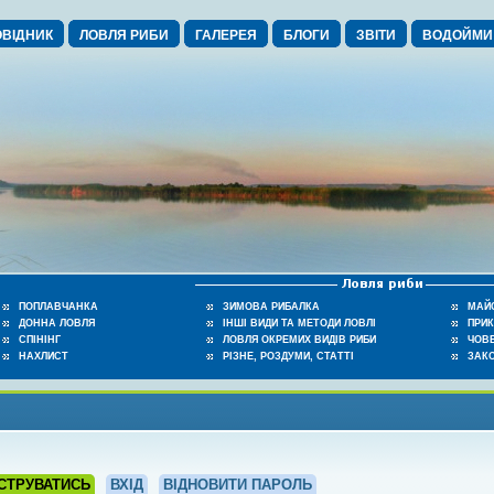
ВІДНИК
ЛОВЛЯ РИБИ
ГАЛЕРЕЯ
БЛОГИ
ЗВІТИ
ВОДОЙМИ
ПОПЛАВЧАНКА
ЗИМОВА РИБАЛКА
МАЙ
ДОННА ЛОВЛЯ
ІНШІ ВИДИ ТА МЕТОДИ ЛОВЛІ
ПРИ
СПІНІНГ
ЛОВЛЯ ОКРЕМИХ ВИДІВ РИБИ
ЧОВЕ
НАХЛИСТ
РІЗНЕ, РОЗДУМИ, СТАТТІ
ЗАК
СТРУВАТИСЬ
ВХІД
ВІДНОВИТИ ПАРОЛЬ