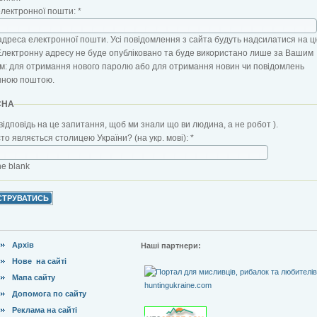
електронної пошти:
*
адреса електронної пошти. Усі повідомлення з сайта будуть надсилатися на ц
Електронну адресу не буде опубліковано та буде використано лише за Вашим
: для отримання нового паролю або для отримання новин чи повідомлень
нною поштою.
CHA
відповідь на це запитання, щоб ми знали що ви людина, а не робот ).
сто являється столицею України? (на укр. мові):
*
the blank
Архів
Наші партнери:
Нове на сайті
Мапа сайту
Допомога по сайту
Реклама на сайті