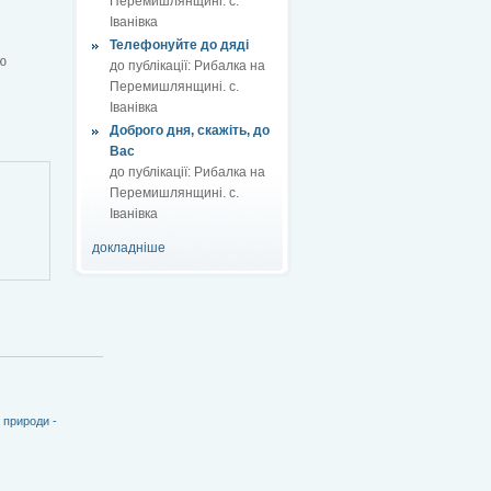
Перемишлянщині. с.
Іванівка
Телефонуйте до дяді
ю
до публікації:
Рибалка на
Перемишлянщині. с.
Іванівка
Доброго дня, скажіть, до
Вас
до публікації:
Рибалка на
Перемишлянщині. с.
Іванівка
докладніше