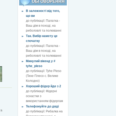
ОБГОВОРЕННЯ
В залежності від того,
що ви
до публікації:
Палатка -
Ваш дім в поході, на
риболовлі та полюванні
Так. Вибір намету це
спочатку
до публікації:
Палатка -
Ваш дім в поході, на
риболовлі та полюванні
Минулий вікенд у #
tyhe_pleso
до публікації:
Tyhe Pleso
(Тихе Плесо с. Велике
Колодно)
Хороший фідер йде з 2
до публікації:
Фідерні
оснастки з
використанням фідергам
Телефонуйте до дяді
та
до публікації:
Рибалка на