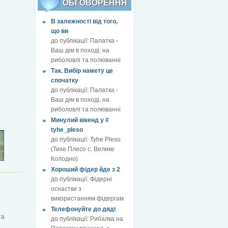
ОБГОВОРЕННЯ
В залежності від того,
що ви
до публікації:
Палатка -
Ваш дім в поході, на
риболовлі та полюванні
Так. Вибір намету це
спочатку
до публікації:
Палатка -
Ваш дім в поході, на
риболовлі та полюванні
Минулий вікенд у #
tyhe_pleso
до публікації:
Tyhe Pleso
(Тихе Плесо с. Велике
Колодно)
Хороший фідер йде з 2
до публікації:
Фідерні
оснастки з
використанням фідергам
Телефонуйте до дяді
та
до публікації:
Рибалка на