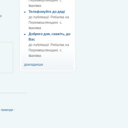
Перемишлянщині. с.
Іванівка
Телефонуйте до дяді
ю
до публікації:
Рибалка на
Перемишлянщині. с.
Іванівка
Доброго дня, скажіть, до
Вас
до публікації:
Рибалка на
Перемишлянщині. с.
Іванівка
докладніше