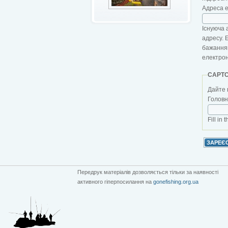
Адреса 
Існуюча 
адресу. 
бажанням
електро
CAPT
Дайте 
Головна
Fill in 
Передрук матеріалів дозволяється тільки за наявності
активного гіперпосилання на
gonefishing.org.ua