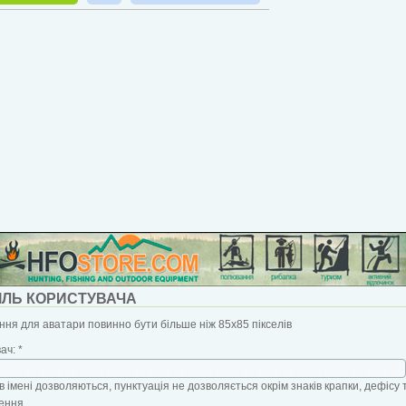
ІЛЬ КОРИСТУВАЧА
ня для аватари повинно бути більше ніж 85x85 пікселів
вач:
*
в імені дозволяються, пунктуація не дозволяється окрім знаків крапки, дефісу 
ення.