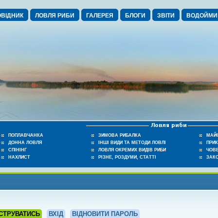
ВІДНИК
ЛОВЛЯ РИБИ
ГАЛЕРЕЯ
БЛОГИ
ЗВІТИ
ВОДОЙМИ
ПОПЛАВЧАНКА
ЗИМОВА РИБАЛКА
МАЙ
ДОННА ЛОВЛЯ
ІНШІ ВИДИ ТА МЕТОДИ ЛОВЛІ
ПРИ
СПІНІНГ
ЛОВЛЯ ОКРЕМИХ ВИДІВ РИБИ
ЧОВЕ
НАХЛИСТ
РІЗНЕ, РОЗДУМИ, СТАТТІ
ЗАК
СТРУВАТИСЬ
ВХІД
ВІДНОВИТИ ПАРОЛЬ