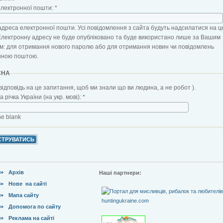
електронної пошти:
*
адреса електронної пошти. Усі повідомлення з сайта будуть надсилатися на ц
Електронну адресу не буде опубліковано та буде використано лише за Вашим
: для отримання нового паролю або для отримання новин чи повідомлень
нною поштою.
CHA
відповідь на це запитання, щоб ми знали що ви людина, а не робот ).
 річка України (на укр. мові):
*
the blank
Архів
Наші партнери:
Нове на сайті
Мапа сайту
Допомога по сайту
Реклама на сайті