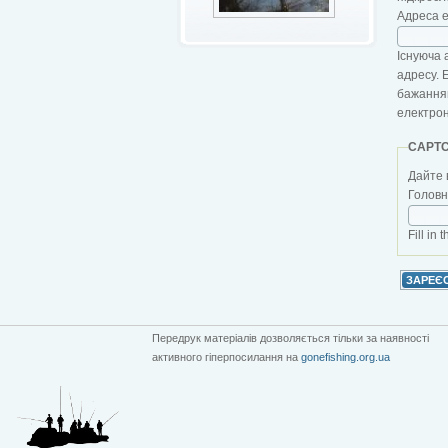
Адреса 
Існуюча 
адресу. 
бажанням
електро
CAPT
Дайте 
Головна
Fill in 
Передрук матеріалів дозволяється тільки за наявності
активного гіперпосилання на
gonefishing.org.ua