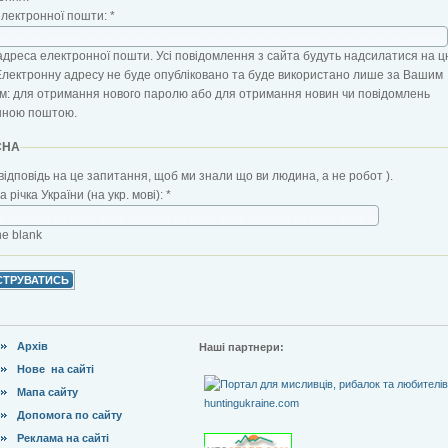
електронної пошти:
*
адреса електронної пошти. Усі повідомлення з сайта будуть надсилатися на ц
Електронну адресу не буде опубліковано та буде використано лише за Вашим
: для отримання нового паролю або для отримання новин чи повідомлень
нною поштою.
CHA
відповідь на це запитання, щоб ми знали що ви людина, а не робот ).
 річка України (на укр. мові):
*
the blank
Архів
Наші партнери:
Нове на сайті
Мапа сайту
Допомога по сайту
Реклама на сайті