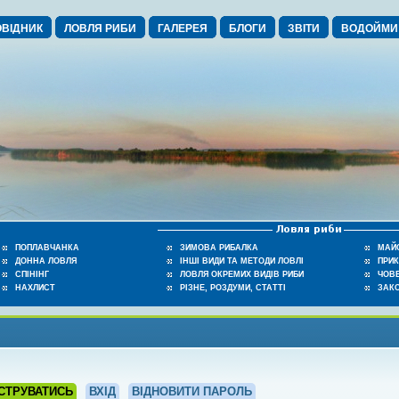
ВІДНИК
ЛОВЛЯ РИБИ
ГАЛЕРЕЯ
БЛОГИ
ЗВІТИ
ВОДОЙМИ
ПОПЛАВЧАНКА
ЗИМОВА РИБАЛКА
МАЙ
ДОННА ЛОВЛЯ
ІНШІ ВИДИ ТА МЕТОДИ ЛОВЛІ
ПРИ
СПІНІНГ
ЛОВЛЯ ОКРЕМИХ ВИДІВ РИБИ
ЧОВЕ
НАХЛИСТ
РІЗНЕ, РОЗДУМИ, СТАТТІ
ЗАК
СТРУВАТИСЬ
ВХІД
ВІДНОВИТИ ПАРОЛЬ