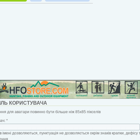
ІЛЬ КОРИСТУВАЧА
ня для аватари повинно бути більше ніж 85x85 пікселів
вач:
*
в імені дозволяються, пунктуація не дозволяється окрім знаків крапки, дефісу 
ення.