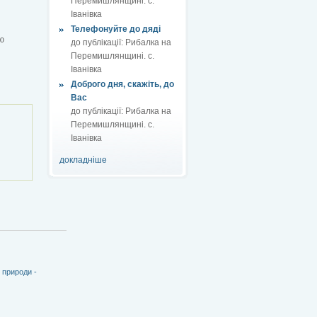
Перемишлянщині. с.
Іванівка
Телефонуйте до дяді
ю
до публікації:
Рибалка на
Перемишлянщині. с.
Іванівка
Доброго дня, скажіть, до
Вас
до публікації:
Рибалка на
Перемишлянщині. с.
Іванівка
докладніше