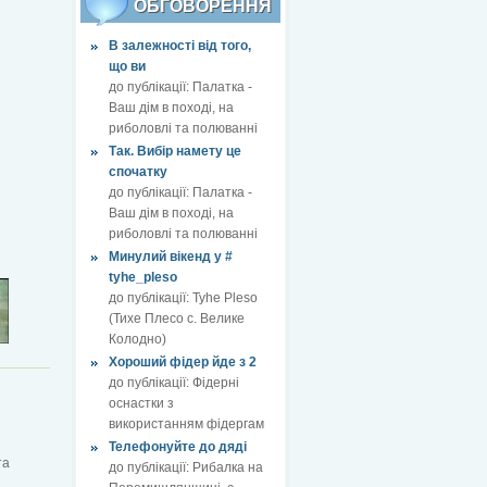
ОБГОВОРЕННЯ
В залежності від того,
що ви
до публікації:
Палатка -
Ваш дім в поході, на
риболовлі та полюванні
Так. Вибір намету це
спочатку
до публікації:
Палатка -
Ваш дім в поході, на
риболовлі та полюванні
Минулий вікенд у #
tyhe_pleso
до публікації:
Tyhe Pleso
(Тихе Плесо с. Велике
Колодно)
Хороший фідер йде з 2
до публікації:
Фідерні
оснастки з
використанням фідергам
Телефонуйте до дяді
та
до публікації:
Рибалка на