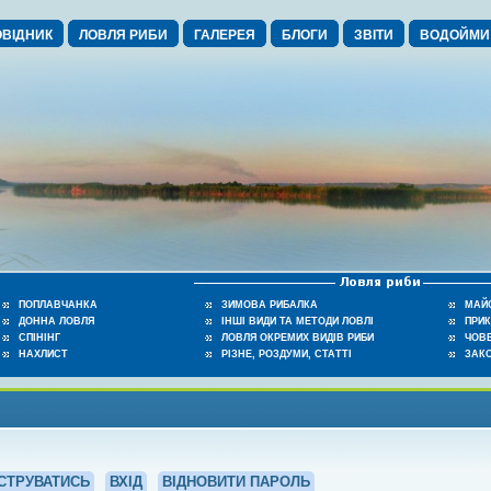
ВІДНИК
ЛОВЛЯ РИБИ
ГАЛЕРЕЯ
БЛОГИ
ЗВІТИ
ВОДОЙМИ
ПОПЛАВЧАНКА
ЗИМОВА РИБАЛКА
МАЙ
ДОННА ЛОВЛЯ
ІНШІ ВИДИ ТА МЕТОДИ ЛОВЛІ
ПРИ
СПІНІНГ
ЛОВЛЯ ОКРЕМИХ ВИДІВ РИБИ
ЧОВЕ
НАХЛИСТ
РІЗНЕ, РОЗДУМИ, СТАТТІ
ЗАК
СТРУВАТИСЬ
ВХІД
ВІДНОВИТИ ПАРОЛЬ