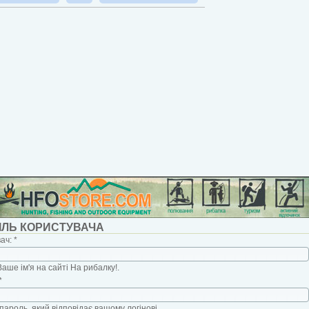
ІЛЬ КОРИСТУВАЧА
вач:
*
Ваше ім'я на сайті На рибалку!.
*
пароль, який відповідає вашому логінові.