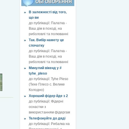
ОБГОВОРЕННЯ
В залежності від того,
що ви
до публікації:
Палатка -
Ваш дім в поході, на
риболовлі та полюванні
Так. Вибір намету це
спочатку
до публікації:
Палатка -
Ваш дім в поході, на
риболовлі та полюванні
Минулий вікенд у #
tyhe_pleso
до публікації:
Tyhe Pleso
(Тихе Плесо с. Велике
Колодно)
Хороший фідер йде з 2
до публікації:
Фідерні
оснастки з
використанням фідергам
Телефонуйте до дяді
до публікації:
Рибалка на