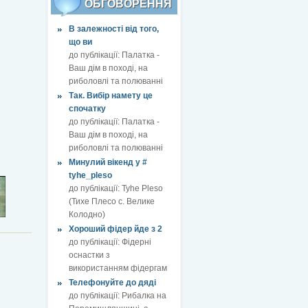
ОБГОВОРЕННЯ
В залежності від того,
що ви
до публікації:
Палатка -
Ваш дім в поході, на
риболовлі та полюванні
Так. Вибір намету це
спочатку
до публікації:
Палатка -
Ваш дім в поході, на
риболовлі та полюванні
Минулий вікенд у #
tyhe_pleso
до публікації:
Tyhe Pleso
(Тихе Плесо с. Велике
Колодно)
Хороший фідер йде з 2
до публікації:
Фідерні
оснастки з
використанням фідергам
Телефонуйте до дяді
до публікації:
Рибалка на