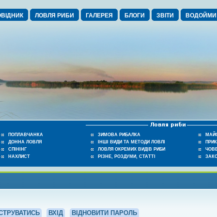
ВІДНИК
ЛОВЛЯ РИБИ
ГАЛЕРЕЯ
БЛОГИ
ЗВІТИ
ВОДОЙМИ
ПОПЛАВЧАНКА
ЗИМОВА РИБАЛКА
МАЙ
ДОННА ЛОВЛЯ
ІНШІ ВИДИ ТА МЕТОДИ ЛОВЛІ
ПРИ
СПІНІНГ
ЛОВЛЯ ОКРЕМИХ ВИДІВ РИБИ
ЧОВЕ
НАХЛИСТ
РІЗНЕ, РОЗДУМИ, СТАТТІ
ЗАК
СТРУВАТИСЬ
ВХІД
ВІДНОВИТИ ПАРОЛЬ