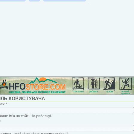
ІЛЬ КОРИСТУВАЧА
вач:
*
Ваше ім'я на сайті На рибалку!.
*
пароль, який відповідає вашому логінові.