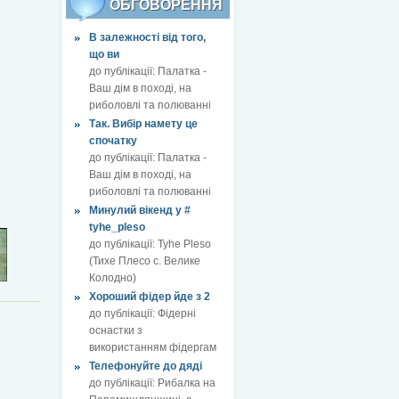
ОБГОВОРЕННЯ
В залежності від того,
що ви
до публікації:
Палатка -
Ваш дім в поході, на
риболовлі та полюванні
Так. Вибір намету це
спочатку
до публікації:
Палатка -
Ваш дім в поході, на
риболовлі та полюванні
Минулий вікенд у #
tyhe_pleso
до публікації:
Tyhe Pleso
(Тихе Плесо с. Велике
Колодно)
Хороший фідер йде з 2
до публікації:
Фідерні
оснастки з
використанням фідергам
Телефонуйте до дяді
до публікації:
Рибалка на