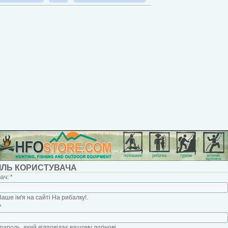
ІЛЬ КОРИСТУВАЧА
вач:
*
Ваше ім'я на сайті На рибалку!.
*
пароль, який відповідає вашому логінові.