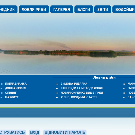
ВІДНИК
ЛОВЛЯ РИБИ
ГАЛЕРЕЯ
БЛОГИ
ЗВІТИ
ВОДОЙМИ
ПОПЛАВЧАНКА
ЗИМОВА РИБАЛКА
МАЙ
ДОННА ЛОВЛЯ
ІНШІ ВИДИ ТА МЕТОДИ ЛОВЛІ
ПРИ
СПІНІНГ
ЛОВЛЯ ОКРЕМИХ ВИДІВ РИБИ
ЧОВЕ
НАХЛИСТ
РІЗНЕ, РОЗДУМИ, СТАТТІ
ЗАК
СТРУВАТИСЬ
ВХІД
ВІДНОВИТИ ПАРОЛЬ