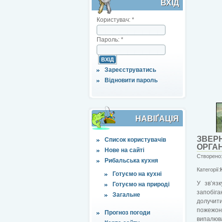
ВХІД
Користувач:
*
Пароль:
*
Зареєструватись
Відновити пароль
НАВІҐАЦІЯ
ЗВЕР
Список користувачів
ОРГАН
Нове на сайті
Створено:
Рибальська кухня
Категорії:
Готуємо на кухні
У зв’яз
Готуємо на природі
запобіга
Загальне
долучити
пожежоне
Прогноз погоди
випалюва