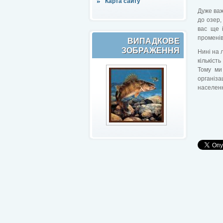
Карта сайту
Дуже важ
до озер,
вас ще 
променів
ВИПАДКОВЕ
ЗОБРАЖЕННЯ
Нині на 
кількіст
Тому ми
організ
населенн