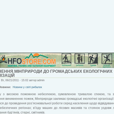
НЕННЯ МІНПРИРОДИ ДО ГРОМАДСЬКИХ ЕКОЛОГІЧНИХ
ІЗАЦІЙ
 Вт, 06/21/2011 - 15:02 автор:admin
Новини:
Новини у світі рибалок
ку з високою пожежною небезпекою, зумовленою тривалою спекою, та 
ння виникненню пожеж, Мінприроди закликає громадські екологічні організації
ся до проведення роз’яснювальної роботи серед населення щодо відвідування
безпечних регіонах; в’їзду машин до лісових масивів та стоянок уздовж л
ння бур’янів, стерні, смітників.