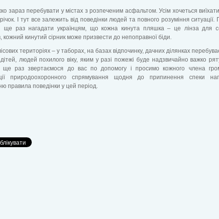
ко зараз перебувати у містах з розпеченим асфальтом. Усім хочеться виїхати 
 річок. І тут все залежить від поведінки людей та повного розуміння ситуації.
і ще раз нагадати українцям, що кожна кинута пляшка – це лінза для с
, кожний кинутий сірник може призвести до непоправної біди.
лісових територіях – у таборах, на базах відпочинку, дачних ділянках перебува
ь дітей, людей похилого віку, яким у разі пожежі буде надзвичайно важко рят
 ще раз звертаємося до вас по допомогу і просимо кожного члена гром
ації природоохоронного спрямування щодня до припинення спеки наг
ю правила поведінки у цей період.