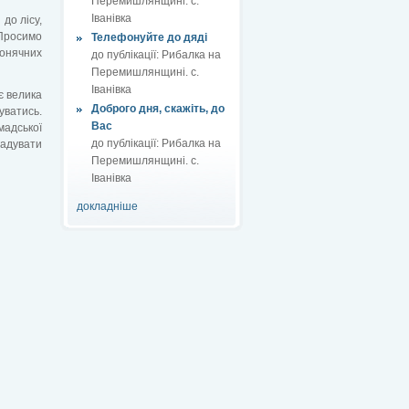
Перемишлянщині. с.
Іванівка
до лісу,
 Просимо
Телефонуйте до дяді
онячних
до публікації:
Рибалка на
Перемишлянщині. с.
Іванівка
є велика
Доброго дня, скажіть, до
уватись.
Вас
адської
до публікації:
Рибалка на
адувати
Перемишлянщині. с.
Іванівка
докладніше