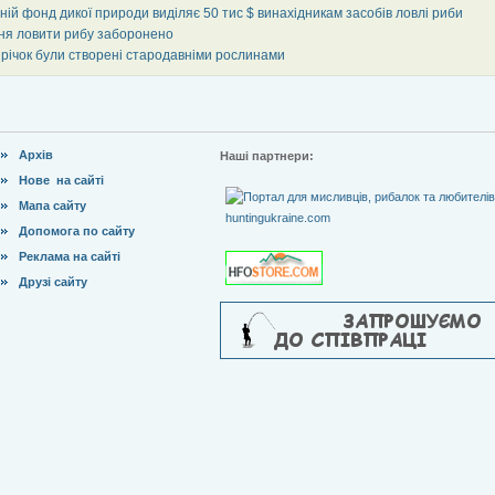
ній фонд дикої природи виділяє 50 тис $ винахідникам засобів ловлі риби
ітня ловити рибу заборонено
 річок були створені стародавніми рослинами
Архів
Наші партнери:
Нове на сайті
Мапа сайту
Допомога по сайту
Реклама на сайті
Друзі сайту