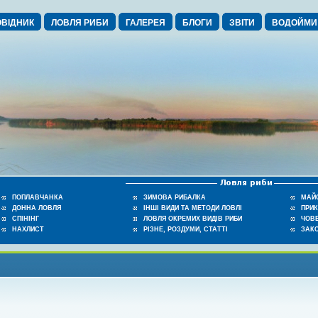
ВІДНИК
ЛОВЛЯ РИБИ
ГАЛЕРЕЯ
БЛОГИ
ЗВІТИ
ВОДОЙМИ
ПОПЛАВЧАНКА
ЗИМОВА РИБАЛКА
МАЙ
ДОННА ЛОВЛЯ
ІНШІ ВИДИ ТА МЕТОДИ ЛОВЛІ
ПРИ
СПІНІНГ
ЛОВЛЯ ОКРЕМИХ ВИДІВ РИБИ
ЧОВЕ
НАХЛИСТ
РІЗНЕ, РОЗДУМИ, СТАТТІ
ЗАК