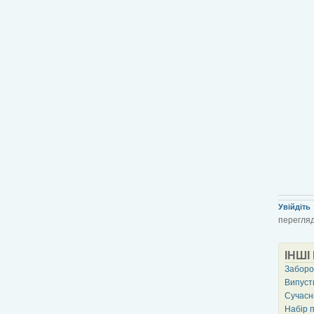
Увійдіть
перегляд
ІНШІ
Заборо
Випуст
Сучасні
Набір п