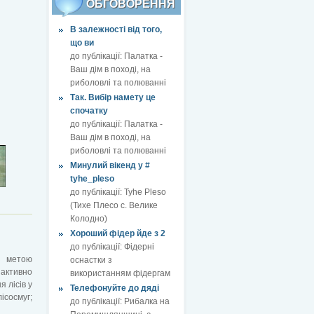
ОБГОВОРЕННЯ
В залежності від того,
що ви
до публікації:
Палатка -
Ваш дім в поході, на
риболовлі та полюванні
Так. Вибір намету це
спочатку
до публікації:
Палатка -
Ваш дім в поході, на
риболовлі та полюванні
Минулий вікенд у #
tyhe_pleso
до публікації:
Tyhe Pleso
(Тихе Плесо с. Велике
Колодно)
Хороший фідер йде з 2
до публікації:
Фідерні
з метою
оснастки з
 активно
використанням фідергам
 лісів у
Телефонуйте до дяді
ісосмуг;
до публікації:
Рибалка на