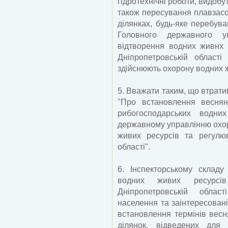
гідротехнічні роботи, видобу
також пересування плавзасо
ділянках, будь-яке перебув
Головного державного у
відтворення водних живнх 
Дніпропетровській област
здійснюють охорону водних ж
5. Вважати таким, що втрати
"Про встановлення веснян
рибогосподарських водних
державному управлінню охор
живих ресурсів та регулю
області".
6. Інспекторському складу
водних живих ресурсі
Дніпропетровській област
населення та заінтересовані
встановлення термінів весн
ділянок, відведених для 