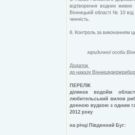
відтворення водних живих 
Вінницькій області № 10 від
чинність.
6. Контроль за виконанням ц
юридичної особи Він
Додаток
до наказу Вінницядержрибоо
ПЕРЕЛІК
ділянок водойм облас
любительський вилов риб
донною вудкою з одним га
2012 року
на річці Південний Буг: