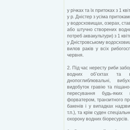
у річках та їх притоках з 1 кв
у р. Дністер з усіма притокам
у водосховищах, озерах, ста
або штучно створених водни
потреб аквакультури) з 1 кві
у Дністровському водосховищі
вилов раків у всіх рибогос
червня.
2. Під час нересту риби за
водних об’єктах та 
днопоглиблювальні, вибух
видобуток гравію та піщано
пересування будь-яких
форватером, транзитного пр
бакенів і у випадках надзв
т.п.), та крім суден спеціал
охорону водних біоресурсів.