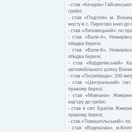
- став «Качурів» Гайсинськог
греблі;
- став «Поділля» м. Вінниц
мосту в с. Пирогово вниз до г
- став «Липовецький»: по пра
- став «Вали-4», Немирівсь
обидва береги;
- став «Вали-6», Немирівсь
обидва береги;
- став «Корделівський» Ка
автомобільного шляху Вінн
- став «Погребище»: 200 метр
- став «Центральний» смт.
правому березі;
- став «Мовчани» Жмеринс
кар’єру до греблі;
- став в смт. Браїлів Жмери
правому березі;
- став «Томашпільський»: по 
- став «Водокачка», м.Козя