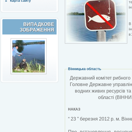
Карта сайту
т
і
ВИПАДКОВЕ
В
і
ЗОБРАЖЕННЯ
в
Вінницька область
Державний комітет рибного 
Головне Державне управлінн
водних живих ресурсів та
області (ВІ
НАКАЗ
“ 23 ” березня 2012 р. м. Він
Про встановлення весняно