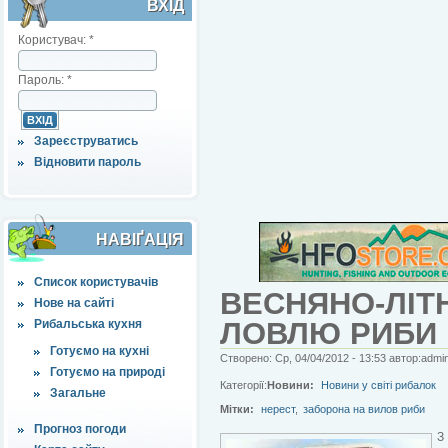
ВХІД
Користувач:
*
Пароль:
*
Зареєструватись
Відновити пароль
НАВІҐАЦІЯ
Список користувачів
ВЕСНЯНО-ЛІТ
Нове на сайті
ЛОВЛЮ РИБИ 
Рибальська кухня
Готуємо на кухні
Створено: Ср, 04/04/2012 - 13:53 автор:admi
Готуємо на природі
Категорії:
Новини:
Новини у світі рибалок
Загальне
Мітки:
нерест
,
заборона на вилов риби
Прогноз погоди
З