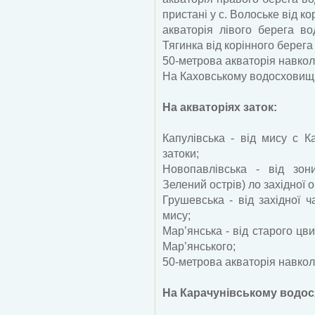
пристані у с. Волоське від ко
акваторія лівого берега в
Тягинка від корінного берега 
50-метрова акваторія навкол
На Каховському водосховищі 
На акваторіях заток:
Капулівська - від мису с К
затоки;
Новопавлівська - від зон
Зелений острів) ло західної о
Грушевська - від західної 
мису;
Мар’янська - від старого цви
Мар’янського;
50-метрова акваторія навкол
На Карачунівському водос