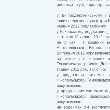
рибальства у Дніпропетровські
у Дніпродзержинському і 
інших водосховищах (окрім К
червня 2012 року включно;
у Каховському водосховищі 
квітня по 18 червня 2012 рок
на річках і в корінних во
Апостолівського, Нікопольськ
20 травня 2012 року включно
на річках і в корінних во
Томаківського районів Дніпр
травня 2012 року включно;
у придаткових системах во
Нікопольського, Томаківськог
року включно;
у придаткових системах вод
Нікопольського, Томаківськ
року включно;
на водоймах які експлуат