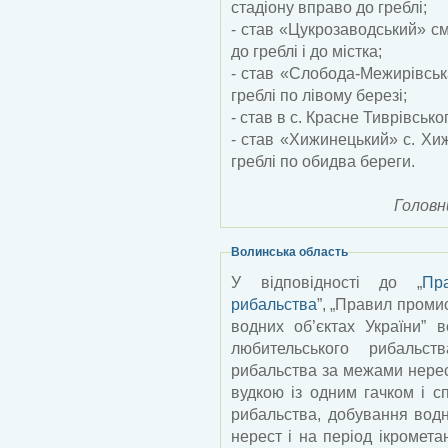
стадіону вправо до греблі;
- став «Цукрозаводський» см
до греблі і до містка;
- став «Слобода-Межирівськ
греблі по лівому березі;
- став в с. Красне Тиврівсько
- став «Хижинецький» с. Хиж
греблі по обидва береги.
Головн
Волинська область
У відповідності до „
Пр
рибальства
”, „Правил проми
водних об’єктах України” 
любительського рибальст
рибальства за межами нере
вудкою із одним гачком і сп
рибальства, добування водн
нерест і на період ікромета