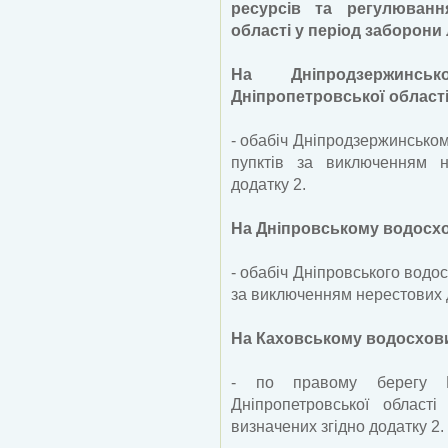
ресурсів та регулюванн
області у період заборони 
На Дніпродзержинс
Дніпропетровської област
- обабіч Дніпродзержинсько
пупктів за виключенням н
додатку 2.
На Дніпровському водосх
- обабіч Дніпровського водо
за виключенням нерестових д
На Каховському водосхов
- по правому берегу К
Дніпропетровської област
визначених згідно додатку 2.