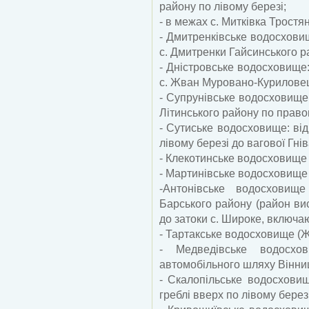
району по лівому березі;
- в межах с. Митківка Тростя
- Дмитренківське водосховищ
с. Дмитренки Гайсинського р
- Дністровське водосховище:
с. Жван Муровано-Куриловець
- Супрунівське водосховище: 
Літинського району по право
- Сутиське водосховище: від
лівому березі до вагової Гнів
- Клекотинське водосховище 
- Мартинівське водосховище 
-Антонівське водосховище
Барського району (район ви
до затоки с. Широке, включаю
- Тартакське водосховище (Ж
- Медведівське водосхов
автомобільного шляху Вінни
- Скалопільське водосховищ
греблі вверх по лівому березі