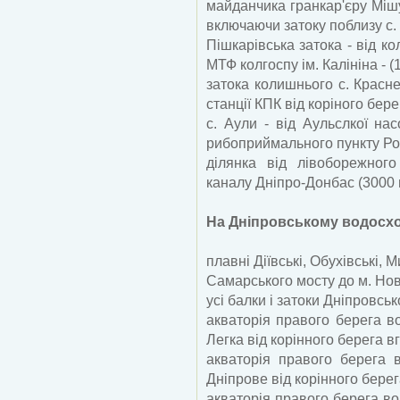
майданчика гранкар'єру Мішу
включаючи затоку поблизу с. М
Пішкарівська затока - від к
МТФ колгоспу ім. Калініна - (1
затока колишнього с. Красне
станції КПК від коріного бере
с. Аули - від Аульслкої на
рибоприймального пункту Р
ділянка від лівоборежног
каналу Дніпро-Донбас (3000 г
На Дніпровському водосх
плавні Діївські, Обухівські, 
Самарського мосту до м. Но
усі балки і затоки Дніпровськ
акваторія правого берега в
Легка від корінного берега вг
акваторія правого берега 
Дніпрове від корінного берег
акваторія правого берега во