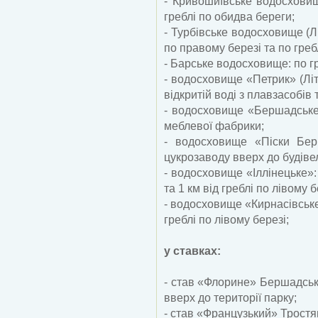
- Кривошиївське водосховищ
греблі по обидва береги;
- Турбівське водосховище (Л
по правому березі та по греб
- Барське водосховище: по гр
- водосховище «Петрик» (Літ
відкритій воді з плавзасобів 
- водосховище «Бершадське 
меблевої фабрики;
- водосховище «Піски Берш
цукрозаводу вверх до будіве
- водосховище «Іллінецьке»:
та 1 км від греблі по лівому б
- водосховище «Кирнасівське
греблі по лівому березі;
у ставках:
- став «Флорине» Бершадсько
вверх до території парку;
- став «Французький» Тростя