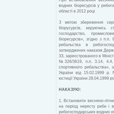
водних біоресурсів у рибог
області в 2012 році
З метою збереження сер
біорусурсів, керуючись
господарство, промисл
біоресурсів», згідно з п.п.
рибальства в рибогоспод
затверджених наказом Держк
33, зареєстрованого в Мініст
№326/3619, п.п. 3.14, 4.4,
спортивного рибальства», 
України від 15.02.1999 р.
юстиції України 28.04.1999 р
НАКАЗУЮ:
1. Встановити весняно-літн
на період нересту риби і в
рибогосподарських водних об’