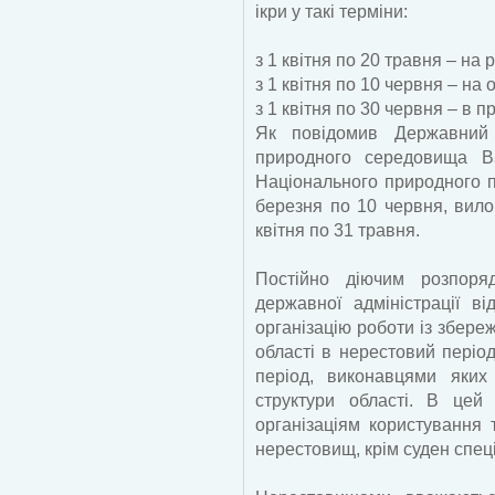
ікри у такі терміни:
з 1 квітня по 20 травня – на р
з 1 квітня по 10 червня – на
з 1 квітня по 30 червня – в п
Як повідомив Державний 
природного середовища Ва
Національного природного п
березня по 10 червня, вило
квітня по 31 травня.
Постійно діючим розпоря
державної адміністрації 
організацію роботи із збер
області в нерестовий періо
період, виконавцями яких
структури області. В цей
організаціям користування
нерестовищ, крім суден спец