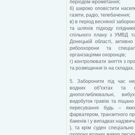
періодом ікрометання;
б) широко оповістити насе
газети, радіо, телебачення;
в) в період весняної забор
та шляхів підходу плідникі
спільного плану з УМВД т
Донецькій області, активно
рибоохорони та спеціал
організаціями охоронців;
г) контролювати зняття з пр
та розміщення їх на складах.
5. Заборонити під час не
водних об”єктах та 
днопоглиблювальні, вибух
видобуток гравію та піщано
пересування будь – яки
фарватером, транзитного пр
бакенів і у випадках надзвича
), та крім суден спеціальн
охорону водних живих ресурс