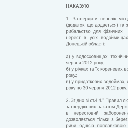
НАКАЗУЮ
1. Затвердити перелік міс
(додаток, що додається) та
рибальство для фізичних і
нерест в усіх водоймищах
Донецькій області:
а) у водосховищах, технічн
червня 2012 року;
б) у річках та їх кореневих 
року.;
в) у придаткових водоймах, о
року по 30 червня 2012 року.
2. Згідно зі ст.4.4." Правил 
затверджених наказом Держк
в нерестовий заборонен
дозволяється тільки з бере
риби однією поплавковою