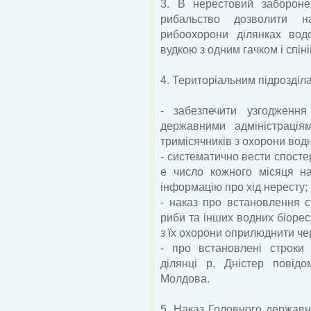
3. В нерестовий забороне
рибальство дозволити н
рибоохорони ділянках во
вудкою з одним гачком і спіні
4. Територіальним підрозділ
- забезпечити узгодження
державними адміністрація
тримісячників з охорони водн
- систематично вести спосте
е число кожного місяця н
інформацію про хід нересту;
- наказ про встановлення с
риби та інших водних біорес
з їх охорони оприлюднити че
- про встановлені строки
ділянці р. Дністер повід
Молдова.
5. Наказ Головного державн