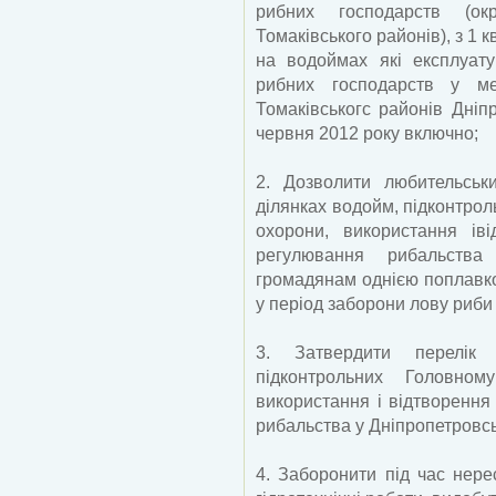
рибних господарств (окрі
Томаківського районів), з 1 
на водоймах які експлуат
рибних господарств у меж
Томаківськогс районів Дніпр
червня 2012 року включно;
2. Дозволити любительськ
ділянках водойм, підконтро
охорони, використання ів
регулювання рибальства 
громадянам однією поплавко
у період заборони лову риби у
3. Затвердити перелік
підконтрольних Головно
використання і відтворення
рибальства у Дніпропетровськ
4. Заборонити під час нере