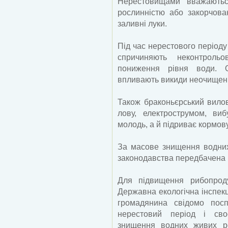
Нерестовищами вважаютьс
рослинністю або закорчован
заливні луки.
Під час нерестового періоду
спричиняють неконтрольов
пониження рівня води. Ок
впливають викиди неочищени
Також браконьєрський вило
лову, електрострумом, виб
молодь, а й підриває кормов
За масове знищення водних
законодавства передбачена к
Для підвищення рибопроду
Державна екологічна інспекц
громадянина свідомо пос
нерестовий період і сво
знищення водних живих ре