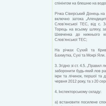
спінінгом на блешню на водо
Річка Сіверський Донець на в
включно затока „Апендицит
Слов'янської ТЕС, від с. З
Торець на всьому шляху, за
Шевченка до нижнього 
Слов'янської ТЕС;
На річках Сухий та Криви
Бахмутка, Сухі та Мокрі Яли.
3. Згідно зі ст. 4.5. „Правил
заборонити будь-який лов ра
ікри та лічинок, першої та 
червня 2012 року, та з 20 се
4. Інспекторському складу:
а) встановити посилене спо