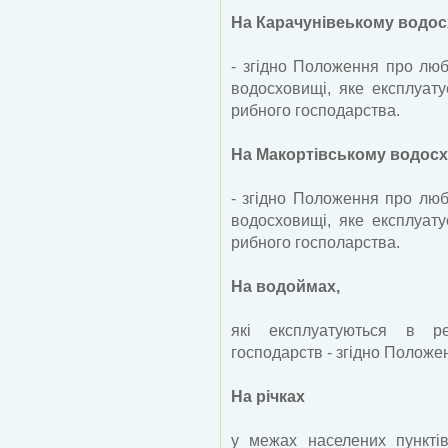
На Карачунівеькому водо
- згідно Положення про люб
водосховищі, яке експлуату
рибного господарства.
На Макортівському водос
- згідно Положення про люб
водосховищі, яке експлуату
рибного госполарства.
На водоймах,
які експлуатуються в р
господарств - згідно Положе
На річках
у межах населених пункті