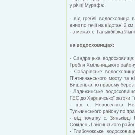
у річці Мурафа:
- від греблі водосховища 
вниз по течії на відстані 2 к
- в межах с. Гальжбіївка Ямп
на водосховищах:
- Сандрацьке водосховище:
Гребля Хмільницького район
- Сабарівське водосховище
П’ятничанського мосту та в
Вишенька по правому березі
- Ладижинське водосховище
ГЕС до Харпачської затоки Г
- від с. Новоселівка Не
Тульчинського району по пра
- від початку с. Зяньківці
Сокілець Гайсинського район
- Глибочокське водосховищ