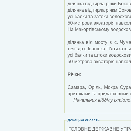
ділянка від гирла річки Боко
ділянка від гирла річкм Боков
усі балки та затоки водосхов
50-мстрова акваторія навкол
На Макортівському водосхов
ділянка віл мосту в с. Чум
течії до с Іванівка П'ятихатс
усі балки та штоки водосхов
50-метрова акваторія навкол
Річки:
Самара, Оріль, Мокра Сура,
притоками та придатковими 
Начальник відділу іхтіоло
Донецька область
ГОЛОВНЕ ДЕРЖАВНЕ УПРА