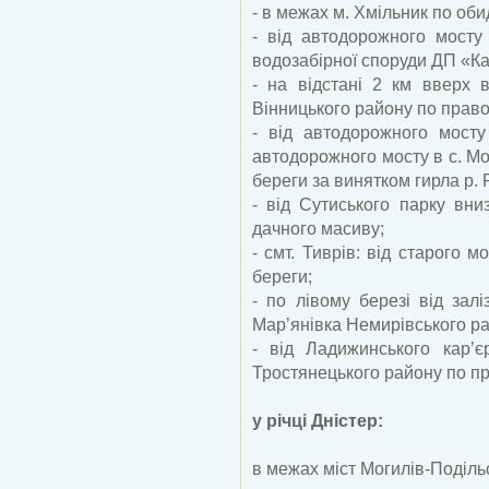
- в межах м. Хмільник по оби
- від автодорожного мосту
водозабірної споруди ДП «Ка
- на відстані 2 км вверх 
Вінницького району по право
- від автодорожного мост
автодорожного мосту в с. М
береги за винятком гирла р. 
- від Сутиського парку вни
дачного масиву;
- смт. Тиврів: від старого 
береги;
- по лівому березі від залі
Мар’янівка Немирівського ра
- від Ладижинського кар’є
Тростянецького району по пр
у річці Дністер:
в межах міст Могилів-Поділь