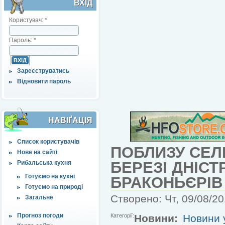
ВХІД
Користувач:
*
Пароль:
*
Зареєструватись
Відновити пароль
НАВІҐАЦІЯ
Список користувачів
ПОБЛИЗУ СЕЛ
Нове на сайті
БЕРЕЗІ ДНІС
Рибальська кухня
Готуємо на кухні
БРАКОНЬЄРІВ
Готуємо на природі
Створено: Чт, 09/08/20
Загальне
Прогноз погоди
Категорії:
Новини:
Новини у