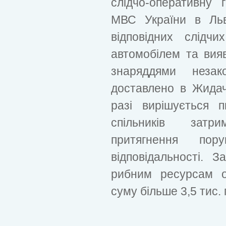
слідчо-оперативну
МВС України в Льві
відповідних слідч
автомобілем та вия
знаряддями незак
доставлено в Жидачі
разі вирішується 
спільників затр
притягнення пор
відповідальності. 
рибним ресурсам о
суму більше 3,5 тис. 