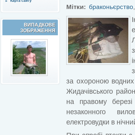
Карта сайту
Мітки:
браконьєрство
ВИПАДКОВЕ
ЗОБРАЖЕННЯ
і
за охороною водних 
Жидачівського райо
на правому березі
незаконного вил
електровудки в нічни