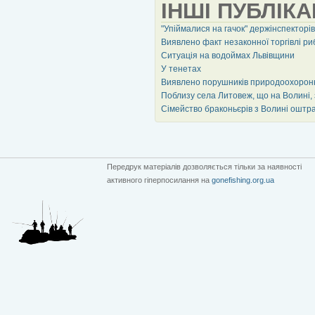
ІНШІ ПУБЛІКА
"Упіймалися на гачок" держінспекторів
Виявлено факт незаконної торгівлі р
Ситуація на водоймах Львівщини
У тенетах
Виявлено порушників природоохорон
Поблизу села Литовеж, що на Волині,
Сімейство браконьєрів з Волині оштр
Передрук матеріалів дозволяється тільки за наявності
активного гіперпосилання на
gonefishing.org.ua