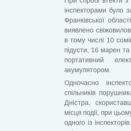
При спробі втекти з 
інспекторами було 
Франківської області
виявлено свіжовиловл
в тому числі 10 сомі
підусти, 16 марен та
портативний елек
акумулятором.
Одночасно інспект
спільників порушник
Дністра, скористав
місця події, при цьо
одного із інспекторі