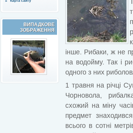
Карта сайту
ВИПАДКОВЕ
ЗОБРАЖЕННЯ
к
інше. Рибаки, ж не 
на водойму. Так і р
одного з них риболо
1 травня на річці Су
Чорновола, рибалк
схожий на міну часів
предмет знаходився
всього в сотні метрі