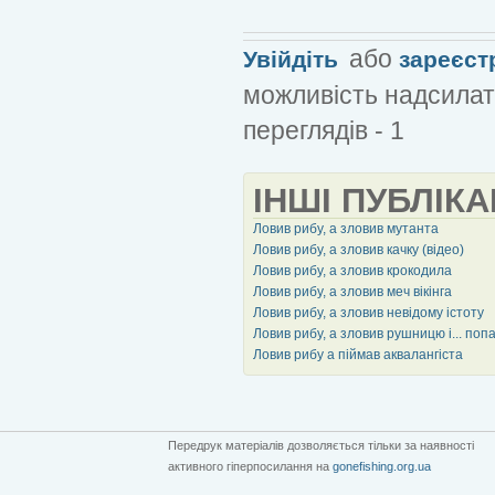
або
Увійдіть
зареєст
можливість надсилат
переглядів - 1
ІНШІ ПУБЛІКА
Ловив рибу, а зловив мутанта
Ловив рибу, а зловив качку (відео)
Ловив рибу, а зловив крокодила
Ловив рибу, а зловив меч вікінга
Ловив рибу, а зловив невідому істоту
Ловив рибу, а зловив рушницю і... поп
Ловив рибу а піймав аквалангіста
Передрук матеріалів дозволяється тільки за наявності
активного гіперпосилання на
gonefishing.org.ua