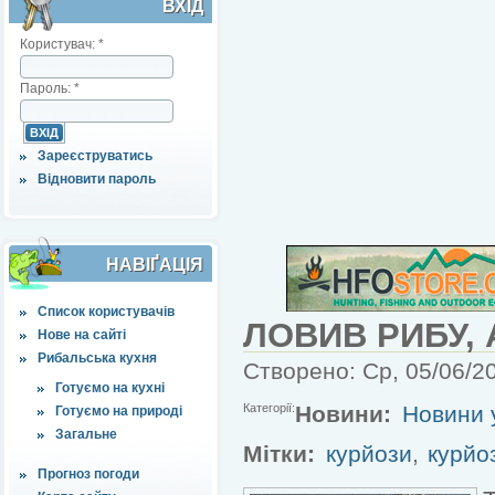
ВХІД
Користувач:
*
Пароль:
*
Зареєструватись
Відновити пароль
НАВІҐАЦІЯ
Список користувачів
ЛОВИВ РИБУ, 
Нове на сайті
Рибальська кухня
Створено: Ср, 05/06/20
Готуємо на кухні
Категорії:
Новини:
Новини у
Готуємо на природі
Загальне
Мітки:
курйози
,
курйо
Прогноз погоди