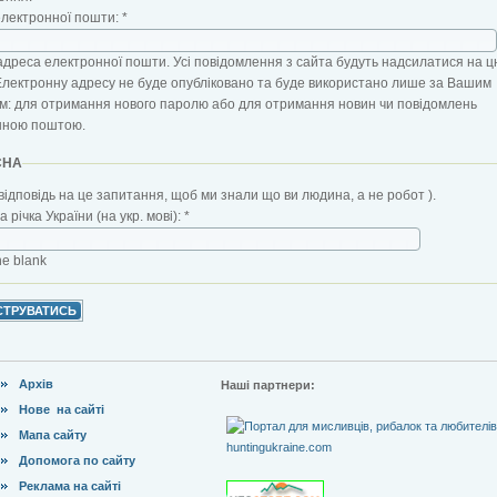
електронної пошти:
*
адреса електронної пошти. Усі повідомлення з сайта будуть надсилатися на ц
Електронну адресу не буде опубліковано та буде використано лише за Вашим
: для отримання нового паролю або для отримання новин чи повідомлень
нною поштою.
CHA
відповідь на це запитання, щоб ми знали що ви людина, а не робот ).
 річка України (на укр. мові):
*
the blank
Архів
Наші партнери:
Нове на сайті
Мапа сайту
Допомога по сайту
Реклама на сайті