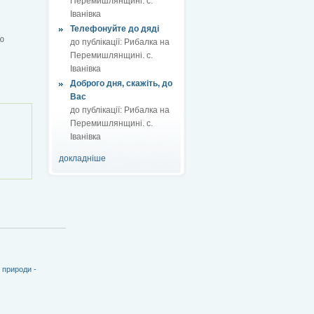
Перемишлянщині. с.
Іванівка
Телефонуйте до дяді
ю
до публікації:
Рибалка на
Перемишлянщині. с.
Іванівка
Доброго дня, скажіть, до
Вас
до публікації:
Рибалка на
Перемишлянщині. с.
Іванівка
докладніше