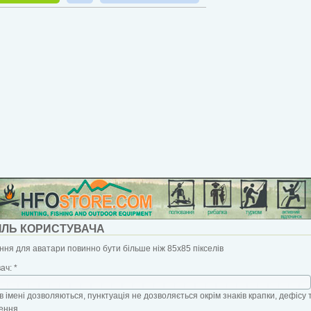
ІЛЬ КОРИСТУВАЧА
ня для аватари повинно бути більше ніж 85x85 пікселів
вач:
*
в імені дозволяються, пунктуація не дозволяється окрім знаків крапки, дефісу 
ення.