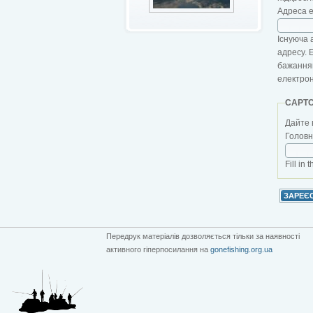
Адреса 
Існуюча 
адресу. 
бажанням
електро
CAPT
Дайте 
Головна
Fill in 
Передрук матеріалів дозволяється тільки за наявності
активного гіперпосилання на
gonefishing.org.ua