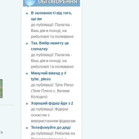
ОБГОВОРЕННЯ
В залежності від того,
що ви
до публікації:
Палатка -
Ваш дім в поході, на
риболовлі та полюванні
Так. Вибір намету це
спочатку
до публікації:
Палатка -
Ваш дім в поході, на
риболовлі та полюванні
Минулий вікенд у #
tyhe_pleso
до публікації:
Tyhe Pleso
(Тихе Плесо с. Велике
Колодно)
Хороший фідер йде з 2
до публікації:
Фідерні
оснастки з
використанням фідергам
Телефонуйте до дяді
та
до публікації:
Рибалка на