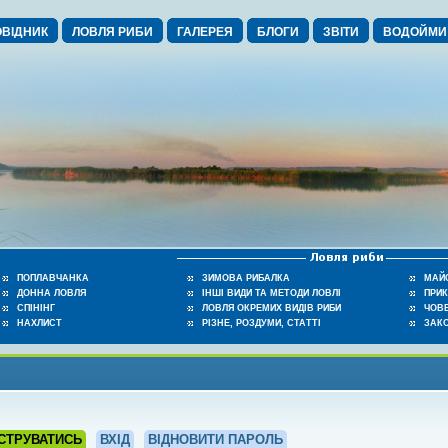
ВІДНИК
ЛОВЛЯ РИБИ
ГАЛЕРЕЯ
БЛОГИ
ЗВІТИ
ВОДОЙМИ
ПОПЛАВЧАНКА
ЗИМОВА РИБАЛКА
МАЙ
ДОННА ЛОВЛЯ
ІНШІ ВИДИ ТА МЕТОДИ ЛОВЛІ
ПРИ
СПІНІНГ
ЛОВЛЯ ОКРЕМИХ ВИДІВ РИБИ
ЧОВЕ
НАХЛИСТ
РІЗНЕ, РОЗДУМИ, СТАТТІ
ЗАК
СТРУВАТИСЬ
ВХІД
ВІДНОВИТИ ПАРОЛЬ