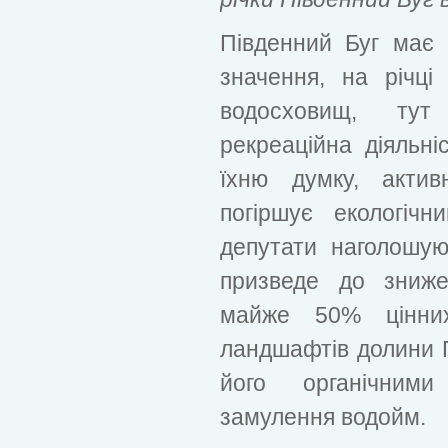
Південний Буг має 
значення, на річц
водосховищ, тут
рекреаційна діяльні
їхню думку, актив
погіршує екологіч
депутати наголошую
призведе до зниже
майже 50% цінних
ландшафтів долини П
його органічними
замулення водойм.