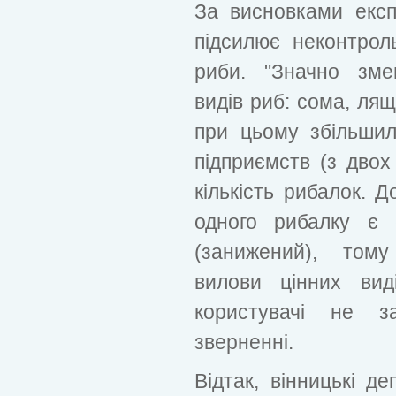
За висновками експе
підсилює неконтро
риби. "Значно зме
видів риб: сома, лящ
при цьому збільшил
підприємств (з двох 
кількість рибалок. 
одного рибалку є 
(занижений), том
вилови цінних вид
користувачі не з
зверненні.
Відтак, вінницькі д