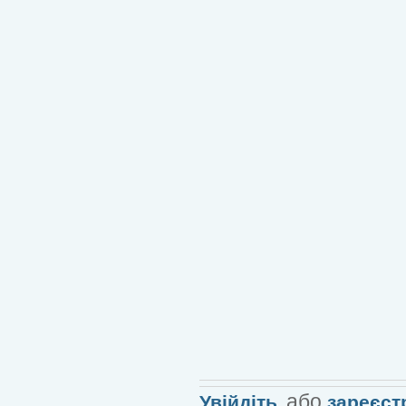
або
Увійдіть
зареєст