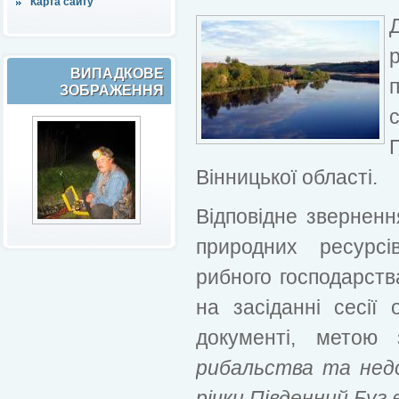
Карта сайту
ВИПАДКОВЕ
ЗОБРАЖЕННЯ
Вінницької області.
Відповідне звернення
природних ресурсі
рибного господарств
на засіданні сесії
документі, метою
рибальства та нед
річки Південний Буг 