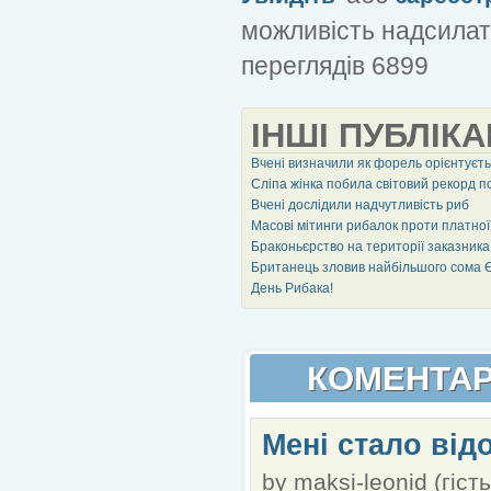
можливість надсилат
переглядів 6899
ІНШІ ПУБЛІКА
Вчені визначили як форель орієнтуєть
Сліпа жінка побила світовий рекорд п
Вчені дослідили надчутливість риб
Масові мітинги рибалок проти платної 
Браконьєрство на території заказник
Британець зловив найбільшого сома 
День Рибака!
КОМЕНТАР
Мені стало від
by
maksi-leonid (гість