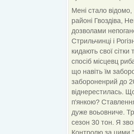
Мені стало відомо,
районі Гвоздіва, Не
дозволами непогано 
Стрильчинці і Рогіз
кидають свої сітки 
спосіб місцевц риб
що навіть їм забор
забороненрий до 2
віднерестилась. Що
п'янкою? Ставлення
дуже воьовниче. Тр
сезон 30 тон. Я зв
Контролю за цими "