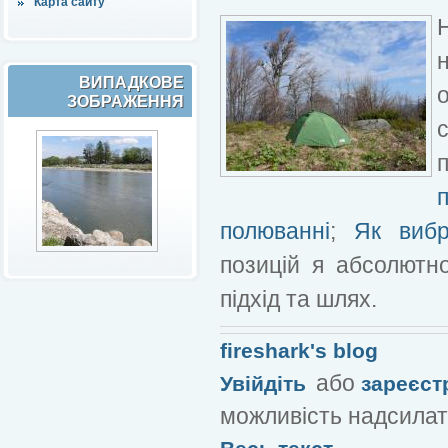
Карта сайту
ВИПАДКОВЕ
ЗОБРАЖЕННЯ
полюванні
;
Як вибр
позицій я абсолютно
підхід та шлях.
fireshark's blog
або
Увійдіть
зареєст
можливість надсилат