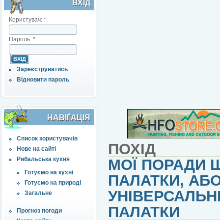
ВХІД
Користувач:
*
Пароль:
*
Зареєструватись
Відновити пароль
НАВІҐАЦІЯ
Список користувачів
ПОХІД
Нове на сайті
Рибальська кухня
МОЇ ПОРАДИ 
Готуємо на кухні
ПАЛАТКИ, АБО
Готуємо на природі
УНІВЕРСАЛЬНІ
Загальне
ПАЛАТКИ
Прогноз погоди