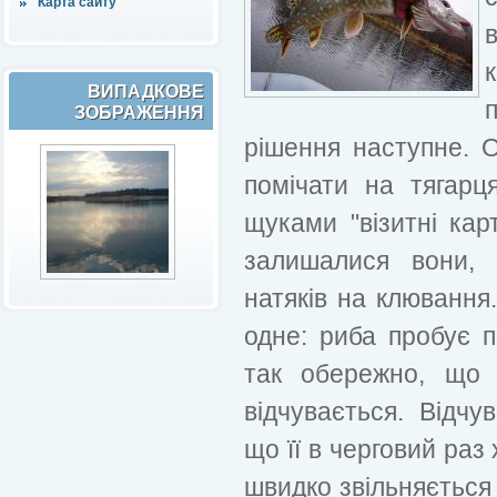
Карта сайту
ВИПАДКОВЕ
ЗОБРАЖЕННЯ
рішення наступне. 
помічати на тягарц
щуками "візитні кар
залишалися вони, 
натяків на клюванн
одне: риба пробує п
так обережно, що 
відчувається. Відч
що її в черговий раз
швидко звільняється 