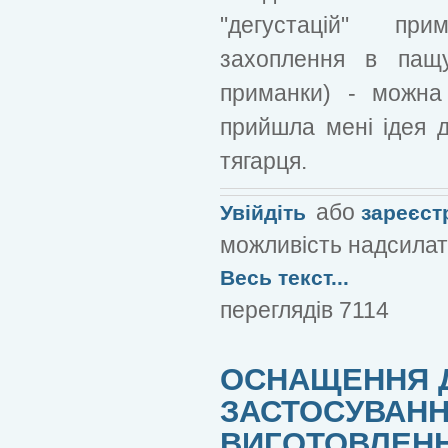
"дегустацій" пр
захоплення в пащу
приманки) - можна 
прийшла мені ідея 
тягарця.
або
Увійдіть
зареєст
можливість надсилат
Весь текст...
переглядів 7114
ОСНАЩЕННЯ ДЛ
ЗАСТОСУВАННЯ
ВИГОТОВЛЕН