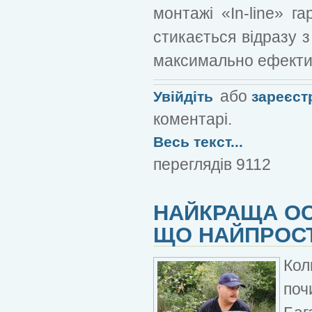
монтажі «In-line» г
стикається відразу з
максимально ефекти
або
Увійдіть
зареєст
коментарі.
Весь текст...
переглядів 9112
НАЙКРАЩА ОС
ЩО НАЙПРОС
Кол
поч