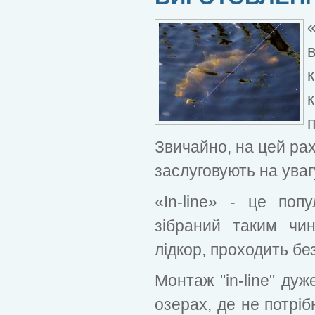
Звичайно, на цей рах
заслуговують на уваг
«In-line» - це по
зібраний таким чи
лідкор, проходить бе
Монтаж "in-line" ду
озерах, де не потрі