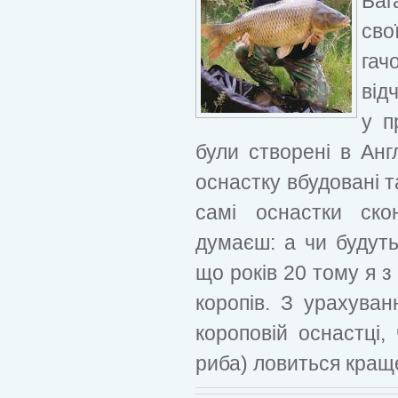
Баг
сво
гач
від
у п
були створені в Анг
оснастку вбудовані та
самі оснастки ско
думаєш: а чи будуть
що років 20 тому я 
коропів. З урахува
короповій оснастці,
риба) ловиться краще