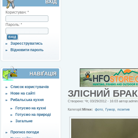
ВХІД
Користувач:
*
Пароль:
*
Зареєструватись
Відновити пароль
НАВІҐАЦІЯ
Список користувачів
ЗЛІСНИЙ БРА
Нове на сайті
Рибальська кухня
Створено: Чт, 03/29/2012 - 16:03 автор:admin
Готуємо на кухні
Категорії:
Мітки:
фото
,
Гумор
,
позитив
Готуємо на природі
Загальне
Прогноз погоди