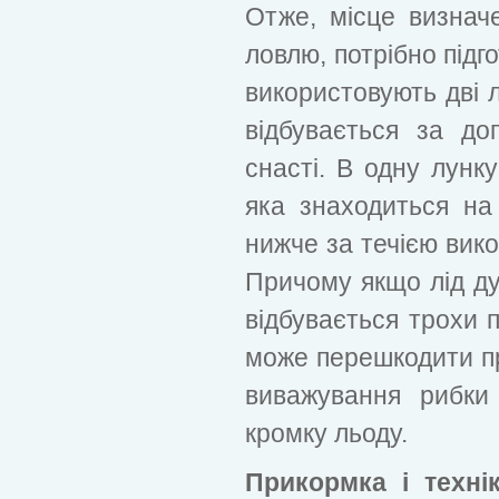
Отже, місце визнач
ловлю, потрібно підг
використовують дві л
відбувається за до
снасті. В одну лунк
яка знаходиться на 
нижче за течією вико
Причому якщо лід ду
відбувається трохи п
може перешкодити п
виважування рибки
кромку льоду.
Прикормка і техні