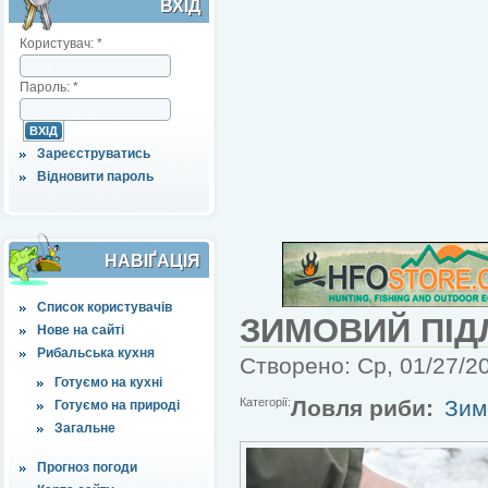
ВХІД
Користувач:
*
Пароль:
*
Зареєструватись
Відновити пароль
НАВІҐАЦІЯ
Список користувачів
ЗИМОВИЙ ПІД
Нове на сайті
Рибальська кухня
Створено: Ср, 01/27/20
Готуємо на кухні
Категорії:
Ловля риби:
Зим
Готуємо на природі
Загальне
Прогноз погоди