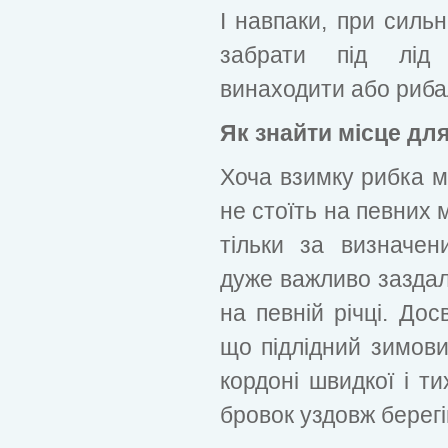
І навпаки, при сильн
забрати під лід
винаходити або риба
Як знайти місце дл
Хоча взимку рибка м
не стоїть на певних м
тільки за визначе
дуже важливо заздал
на певній річці. Дос
що підлідний зимов
кордоні швидкої і ти
бровок уздовж берегі