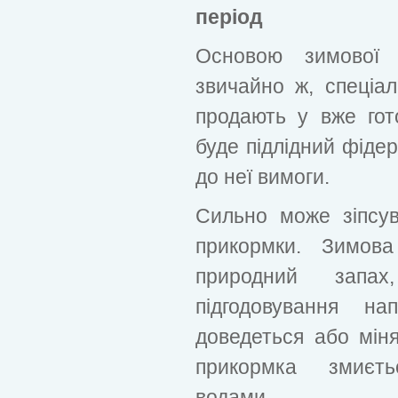
період
Основою зимової 
звичайно ж, спеціа
продають у вже гот
буде підлідний фідер
до неї вимоги.
Сильно може зіпсу
прикормки. Зимов
природний запа
підгодовування на
доведеться або мін
прикормка змиєт
водами.