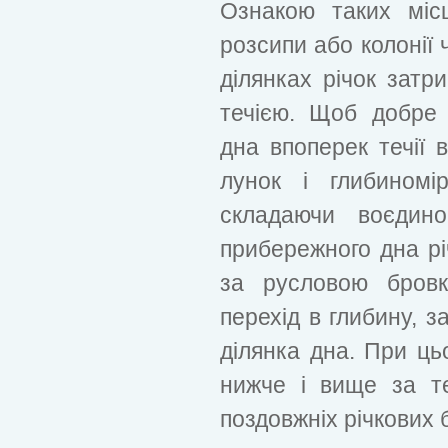
Ознакою таких міс
розсипи або колонії
ділянках річок затр
течією. Щоб добре 
дна впоперек течії 
лунок і глибиномі
складаючи воєдин
прибережного дна рі
за русловою бровк
перехід в глибину, з
ділянка дна. При ць
нижче і вище за те
поздовжніх річкових 