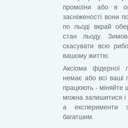
промоїни або в оп
засніженості вони п
по льоді вкрай об
стан льоду. Зимо
скасувати всю риб
вашому життю.
Аксіома фідерної 
немає або всі ваші 
працюють - міняйте щ
можна залишитися і б
а експерименти 
багатшим.