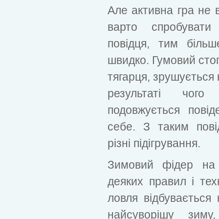
Але активна гра не в
варто спробувати
повідця, тим біль
швидко. Гумовий сто
тягарця, зрушується 
результаті чого
подовжується пові
себе. З таким пов
різні підігрування.
Зимовий фідер на 
деяких правил і тех
ловля відбувається н
найсуворішу зиму