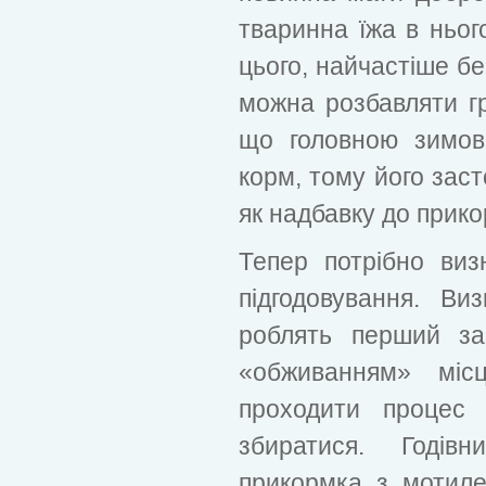
тваринна їжа в ньог
цього, найчастіше бе
можна розбавляти г
що головною зимов
корм, тому його заст
як надбавку до прико
Тепер потрібно ви
підгодовування. Ви
роблять перший за
«обживанням» міс
проходити процес 
збиратися. Годів
прикормка з мотиле