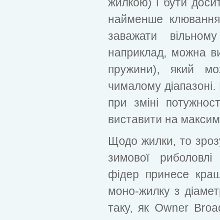
жилкою) і бути доси
найменше клювання
заважати вільном
наприклад, можна в
пружини), який м
чималому діапазоні.
при зміні потужност
виставити на максим
Щодо жилки, то зро
зимової риболовлі
фідер принесе кращ
моно-жилку з діамет
таку, як Owner Broa