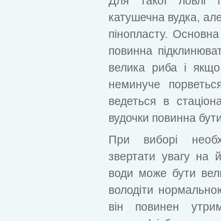
Для такої ловлі п
катушечна вудка, але
пінопласту. Основна
повинна підклинюват
велика риба і якщ
неминуче порветься
ведеться в стаціон
вудочки повинна бути
При виборі необх
звертати увагу на й
води може бути вел
володіти нормально
він повинен утри