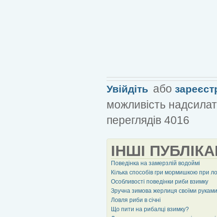
або
Увійдіть
зареєст
можливість надсилат
переглядів 4016
ІНШІ ПУБЛІКА
Поведінка на замерзлій водоймі
Кілька способів гри мормишкою при ло
Особливості поведінки риби взимку
Зручна зимова жерлиця своїми рукам
Ловля риби в січні
Що пити на рибалці взимку?