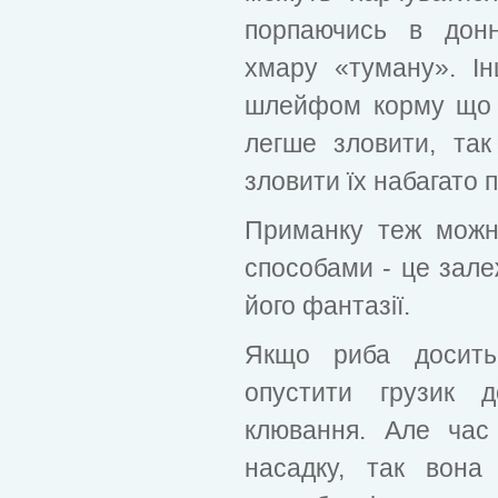
порпаючись в донн
хмару «туману». Ін
шлейфом корму що м
легше зловити, так
зловити їх набагато 
Приманку теж можн
способами - це зале
його фантазії.
Якщо риба досить
опустити грузик 
клювання. Але час
насадку, так вона