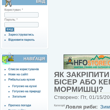
ВХІД
Користувач:
*
Пароль:
*
Зареєструватись
Відновити пароль
НАВІҐАЦІЯ
Список користувачів
ЯК ЗАКРІПИТ
Нове на сайті
БІСЕР АБО К
Рибальська кухня
Готуємо на кухні
МОРМИШЦІ?
Готуємо на природі
Створено: Пт, 01/15/20
Загальне
Прогноз погоди
Категорії:
Ловля риби:
Зим