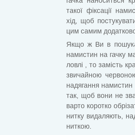
гачка наноситься кр
такої фіксації нами
хід, щоб постукуват
цим самим додатково
Якщо ж Ви в пошука
намистин на гачку ма
ловлі , то замість к
звичайною червоно
надягання намистин н
так, щоб вони не зв
варто коротко обріза
нитку видаляють, над
ниткою.