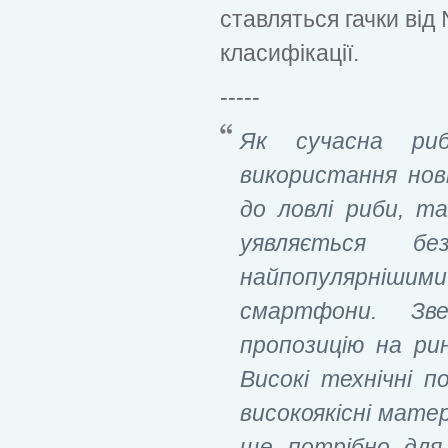
ставляться гачки від 
класифікації.
-----
Як сучасна ри
використання нов
до ловлі риби, т
уявляється бе
найпопулярніши
смартфони. Зв
пропозицію на ри
Високі технічні п
високоякісні мате
ще потрібно для 