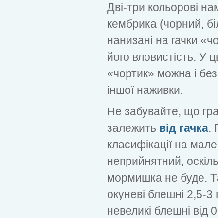
Дві-три кольорові н
кембрика (чорний, бі
нанизані на гачки «ч
його вловистість. У 
«чортик» можна і бе
іншої наживки.
Не забувайте, що гр
залежить
від гачка
.
класифікації на мал
неприйнятний, оскіл
мормишка не буде. Та
окуневі блешні 2,5-3 
невеликі блешні від 0