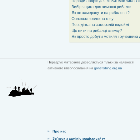
Поради лікарів для любителів зимово
Вибір ящика для зимової рибалки
Як не замерзнути на риболовлі?
Освоюєм ловлю на козу
Поведінка на замерзлій водоймі
Що пити на рибалці взимку?
Як просто добути мотиля і ручейника 
Передрук матеріалів дозволяється тільки за наявності
активного гіперпосилання на
gonefishing.org.ua
Про нас
Зв'язок з адміністрацією сайту