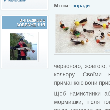
Карта сайту
Мітки:
поради
ВИПАДКОВЕ
ЗОБРАЖЕННЯ
червоного, жовтого, 
кольору. Своїми 
приманкою вони прив
Щоб намистинки аб
мормишки, після тог