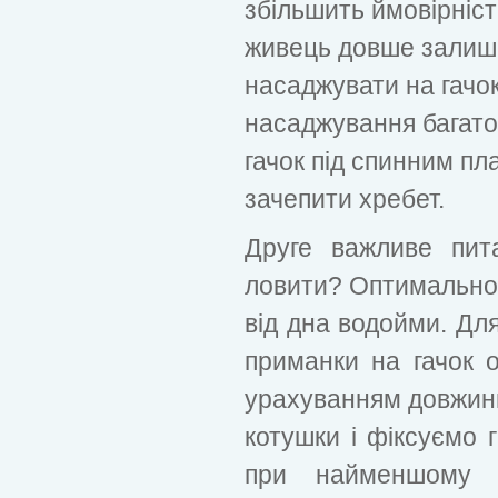
збільшить ймовірніс
живець довше залиша
насаджувати на гачо
насаджування багато
гачок під спинним п
зачепити хребет.
Друге важливе пит
ловити? Оптимально
від дна водойми. Дл
приманки на гачок 
урахуванням довжини
котушки і фіксуємо 
при найменшому р