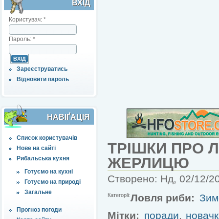
ВХІД
Користувач:
*
Пароль:
*
Зареєструватись
Відновити пароль
НАВІҐАЦІЯ
Список користувачів
ТРІШКИ ПРО 
Нове на сайті
ЖЕРЛИЦЮ
Рибальська кухня
Готуємо на кухні
Створено: Нд, 02/12/20
Готуємо на природі
Загальне
Категорії:
Ловля риби:
Зим
Прогноз погоди
Мітки:
поради
,
новач