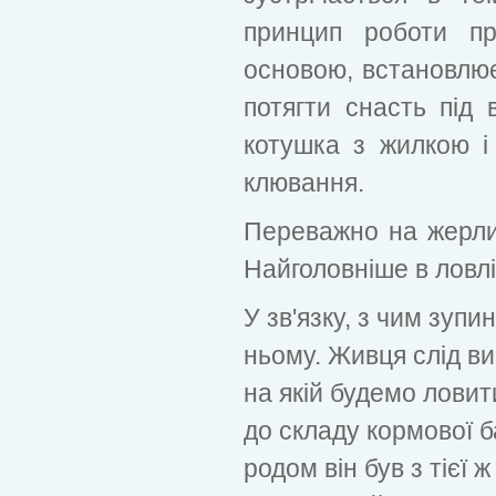
принцип роботи п
основою, встановлюєт
потягти снасть під 
котушка з жилкою і
клювання.
Переважно на жерли
Найголовніше в ловл
У зв'язку, з чим зуп
ньому. Живця слід ви
на якій будемо лови
до складу кормової 
родом він був з тієї 