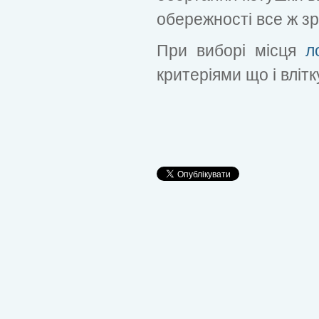
обережності все ж зро
При виборі місця
л
критеріями що і влітк