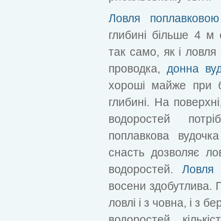
Ловля поплавковою
глибині більше 4 м 
так само, як і ловля
проводка,
донна ву
хороші майже при бу
глибині. На поверхні
водоростей потр
поплавкова вудочк
снасть дозволяє лов
водоростей.
Ловля 
восени здобутлива. 
ловлі і з човна, і з б
водоростей, кількіс