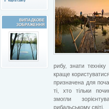
Карта сайту
ВИПАДКОВЕ
ЗОБРАЖЕННЯ
рибу, знати техніку
краще користуватися
призначена для почат
ті, хто тільки поч
змогли зорієнту
рибальському світі.