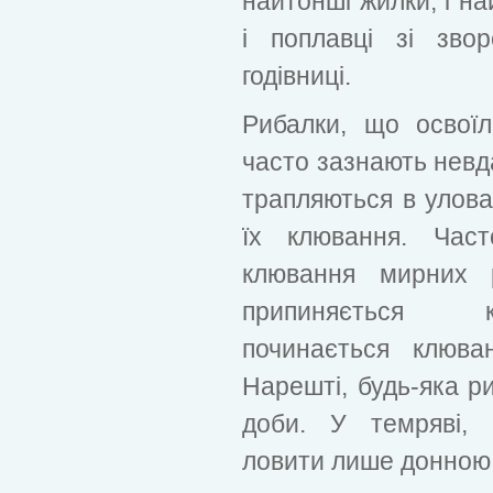
найтонші жилки, і на
і поплавці зі звор
годівниці.
Рибалки, що освоїл
часто зазнають невд
трапляються в улова
їх клювання. Час
клювання мирних 
припиняється к
починається клюва
Нарешті, будь-яка р
доби. У темряві, 
ловити лише донною